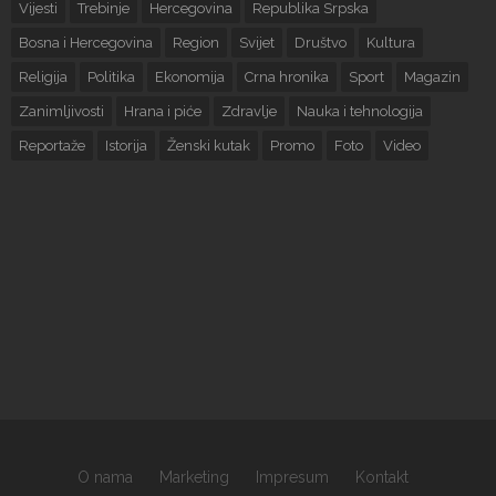
Vijesti
Trebinje
Hercegovina
Republika Srpska
Bosna i Hercegovina
Region
Svijet
Društvo
Kultura
Religija
Politika
Ekonomija
Crna hronika
Sport
Magazin
Zanimljivosti
Hrana i piće
Zdravlje
Nauka i tehnologija
Reportaže
Istorija
Ženski kutak
Promo
Foto
Video
O nama
Marketing
Impresum
Kontakt