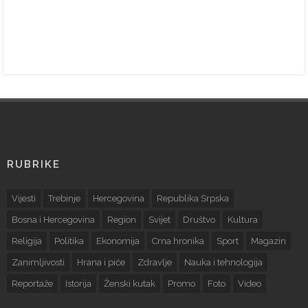
RUBRIKE
Vijesti
Trebinje
Hercegovina
Republika Srpska
Bosna i Hercegovina
Region
Svijet
Društvo
Kultura
Religija
Politika
Ekonomija
Crna hronika
Sport
Magazin
Zanimljivosti
Hrana i piće
Zdravlje
Nauka i tehnologija
Reportaže
Istorija
Ženski kutak
Promo
Foto
Video