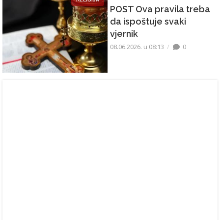
POST Ova pravila treba
da ispoštuje svaki
vjernik
08.06.2026. u 08:13
0