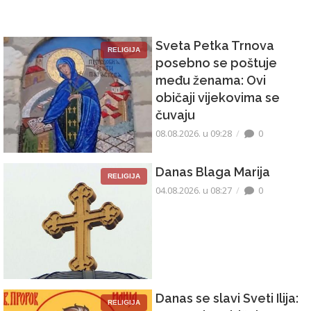
Sveta Petka Trnova
RELIGIJA
posebno se poštuje
među ženama: Ovi
običaji vijekovima se
čuvaju
08.08.2026. u 09:28
0
Danas Blaga Marija
RELIGIJA
04.08.2026. u 08:27
0
Danas se slavi Sveti Ilija:
RELIGIJA