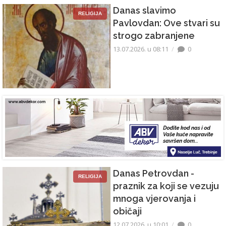
Danas slavimo
RELIGIJA
Pavlovdan: Ove stvari su
strogo zabranjene
13.07.2026. u 08:11
0
Danas Petrovdan -
RELIGIJA
praznik za koji se vezuju
mnoga vjerovanja i
običaji
12.07.2026. u 10:01
0