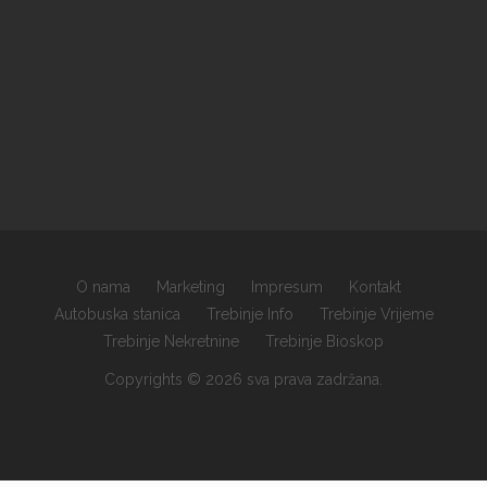
O nama
Marketing
Impresum
Kontakt
Autobuska stanica
Trebinje Info
Trebinje Vrijeme
Trebinje Nekretnine
Trebinje Bioskop
Copyrights © 2026 sva prava zadržana.