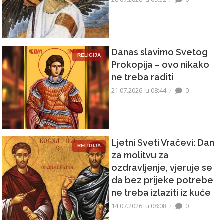
Danas slavimo Svetog
RELIGIJA
Prokopija – ovo nikako
ne treba raditi
21.07.2026. u 08:44
0
Ljetni Sveti Vračevi: Dan
RELIGIJA
za molitvu za
ozdravljenje, vjeruje se
da bez prijeke potrebe
ne treba izlaziti iz kuće
14.07.2026. u 08:08
0