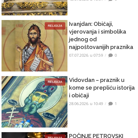
Ivanjdan: Običaji,
RELIGIJA
vjerovanja i simbolika
jednog od
najpoštovanijih praznika
07.07.2026. u 07:59
0
Vidovdan – praznik u
RELIGIJA
kome se prepliću istorija
i običaji
28.06.2026. u 10:49
1
POČINJE PETROVSKI
RELIGIJA