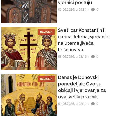
vjernici poštuju
05.06.2026. u 09:31
0
Sveti car Konstantin i
RELIGIJA
carica Jelena, sjećanje
na utemeljivača
hrišćanstva
03.06.2026. u 08:16
0
Danas je Duhovski
RELIGIJA
ponedeljak: Ovo su
običaji i vjerovanja za
ovaj veliki praznik
01.06.2026. u 08:11
0