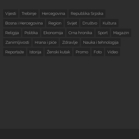
Vijesti
Trebinje
Hercegovina
Republika Srpska
Bosna i Hercegovina
Region
Svijet
Društvo
Kultura
Religija
Politika
Ekonomija
Crna hronika
Sport
Magazin
Zanimljivosti
Hrana i piće
Zdravlje
Nauka i tehnologija
Reportaže
Istorija
Ženski kutak
Promo
Foto
Video