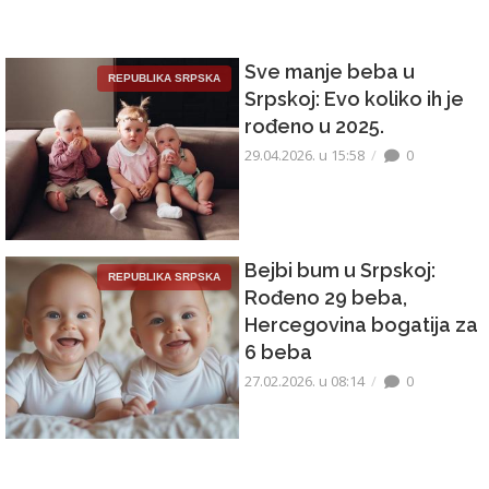
Sve manje beba u
REPUBLIKA SRPSKA
Srpskoj: Evo koliko ih je
rođeno u 2025.
29.04.2026. u 15:58
0
Bejbi bum u Srpskoj:
REPUBLIKA SRPSKA
Rođeno 29 beba,
Hercegovina bogatija za
6 beba
27.02.2026. u 08:14
0