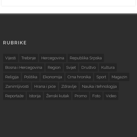
RUBRIKE
Vijesti
Trebinje
Hercegovina
Republika Srpska
Bosna i Hercegovina
Region
Svijet
Društvo
Kultura
Religija
Politika
Ekonomija
Crna hronika
Sport
Magazin
Zanimljivosti
Hrana i piće
Zdravlje
Nauka i tehnologija
Reportaže
Istorija
Ženski kutak
Promo
Foto
Video