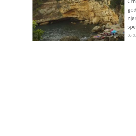
Crn
god
nje
spe
05.0