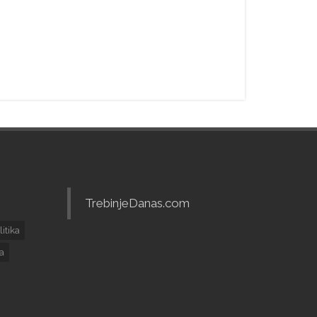
TrebinjeDanas.com
litika
ja