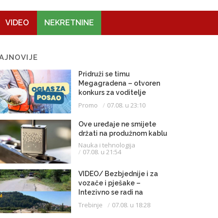
VIDEO
NEKRETNINE
AJNOVIJE
Pridruži se timu
Megagradena – otvoren
konkurs za voditelje
gradilišta
Promo
07.08. u 23:10
Ove uređaje ne smijete
držati na produžnom kablu
Nauka i tehnologija
07.08. u 21:54
VIDEO/ Bezbjednije i za
vozače i pješake –
Intezivno se radi na
proširenju saobraćajnice
Trebinje
07.08. u 18:28