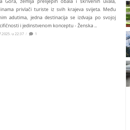
a Gora, zemlja prelijepih obala i skrivenih uvala,
inama privlači turiste iz svih krajeva svijeta. Među
nim adutima, jedna destinacija se izdvaja po svojoj
cifičnosti i jedinstvenom konceptu - Ženska ...
7.2025. u 22:37
1