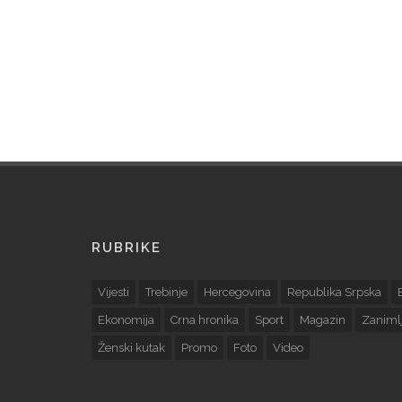
RUBRIKE
Vijesti
Trebinje
Hercegovina
Republika Srpska
Ekonomija
Crna hronika
Sport
Magazin
Zanimlj
Ženski kutak
Promo
Foto
Video