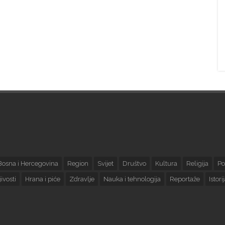
Bosna i Hercegovina
Region
Svijet
Društvo
Kultura
Religija
Po
ivosti
Hrana i piće
Zdravlje
Nauka i tehnologija
Reportaže
Istori