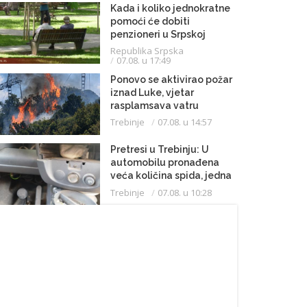
Kada i koliko jednokratne
pomoći će dobiti
penzioneri u Srpskoj
Republika Srpska
07.08. u 17:49
Ponovo se aktivirao požar
iznad Luke, vjetar
rasplamsava vatru
Trebinje
07.08. u 14:57
Pretresi u Trebinju: U
automobilu pronađena
veća količina spida, jedna
osoba uhapšena
Trebinje
07.08. u 10:28