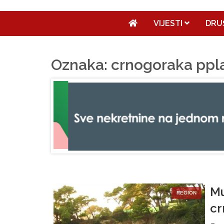
VIJESTI
DRU
Oznaka: crnogoraka ppl
Mu
REGION
cr