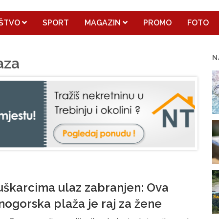
ŠTVO
SPORT
MAGAZIN
PROMO
FOTO
N
aza
škarcima ulaz zabranjen: Ova
nogorska plaža je raj za žene