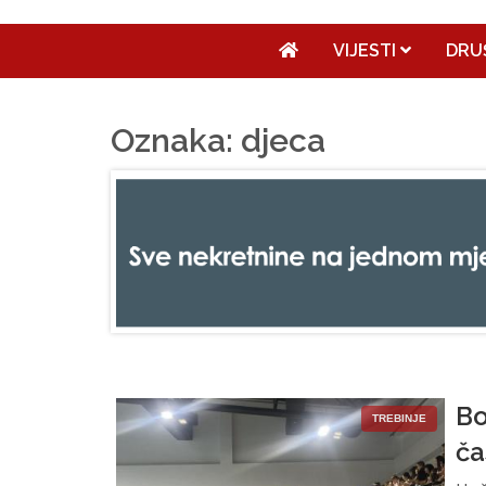
VIJESTI
DRU
Oznaka: djeca
Bo
TREBINJE
ča