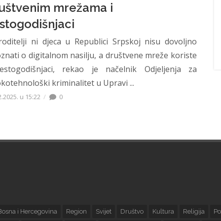
uštvenim mrežama i
stogodišnjaci
roditelji ni djeca u Republici Srpskoj nisu dovoljno
znati o digitalnom nasilju, a društvene mreže koriste
estogodišnjaci, rekao je načelnik Odjeljenja za
okotehnološki kriminalitet u Upravi ...
2.2025. u 15:22
0
Bosna i Hercegovina
Region
Svijet
Društvo
Kultura
Religija
Po