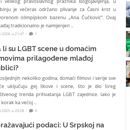
i velikog pravoslavnog praznika Bogojavljenja, u
binju je večeras održano plivanje za Časni krst u
vorenom olimpijskom bazenu „Ana Čučković“. Ovaj
ađaj tradicionalno je namijenjen ...
1.2026. u 21:47
1
 li su LGBT scene u domaćim
lmovima prilagođene mlađoj
blici?
osljednjih nekoliko godina, domaći filmovi i serije sve
će uključuju gej likove i scene, što je dio šireg
štvenog trenda prihvatanja LGBT zajednice. Iako je
korak ka većoj ...
3.2025. u 20:28
0
ražavajući podaci: U Srpskoj na