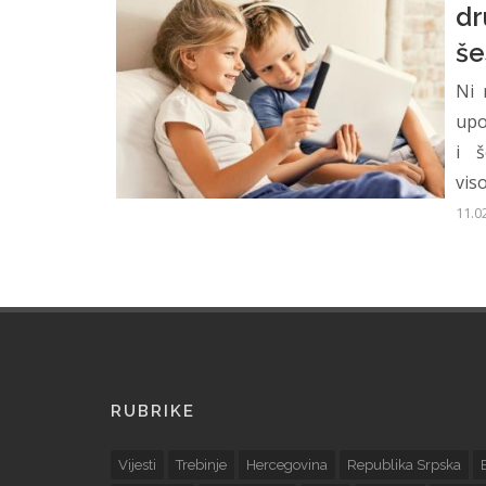
dr
še
Ni 
upo
i š
vis
11.0
RUBRIKE
Vijesti
Trebinje
Hercegovina
Republika Srpska