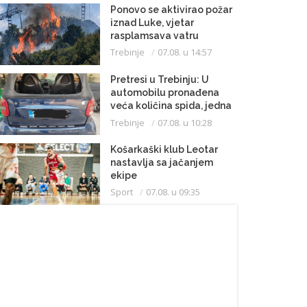
Ponovo se aktivirao požar
iznad Luke, vjetar
rasplamsava vatru
Trebinje
07.08. u 14:57
Pretresi u Trebinju: U
automobilu pronađena
veća količina spida, jedna
osoba uhapšena
Trebinje
07.08. u 10:28
Košarkaški klub Leotar
nastavlja sa jačanjem
ekipe
Sport
07.08. u 09:35