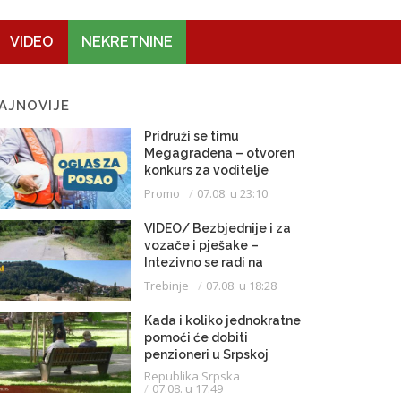
VIDEO
NEKRETNINE
AJNOVIJE
Pridruži se timu
Megagradena – otvoren
konkurs za voditelje
gradilišta
Promo
07.08. u 23:10
VIDEO/ Bezbjednije i za
vozače i pješake –
Intezivno se radi na
proširenju saobraćajnice
Trebinje
07.08. u 18:28
Kada i koliko jednokratne
pomoći će dobiti
penzioneri u Srpskoj
Republika Srpska
07.08. u 17:49