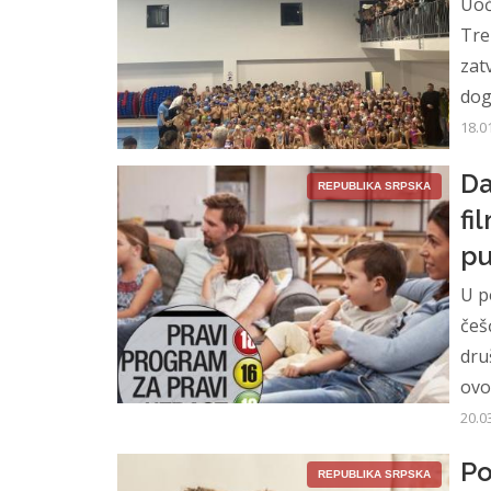
Uoč
Tre
zat
dog
18.0
Da
REPUBLIKA SRPSKA
fi
pu
U p
češ
dru
ovo 
20.0
Po
REPUBLIKA SRPSKA