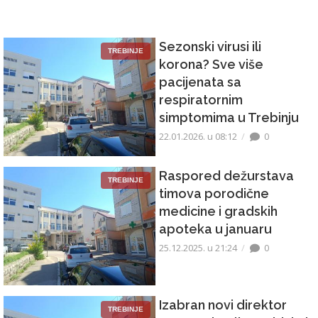
Sezonski virusi ili
TREBINJE
korona? Sve više
pacijenata sa
respiratornim
simptomima u Trebinju
22.01.2026. u 08:12
0
Raspored dežurstava
TREBINJE
timova porodične
medicine i gradskih
apoteka u januaru
25.12.2025. u 21:24
0
Izabran novi direktor
TREBINJE