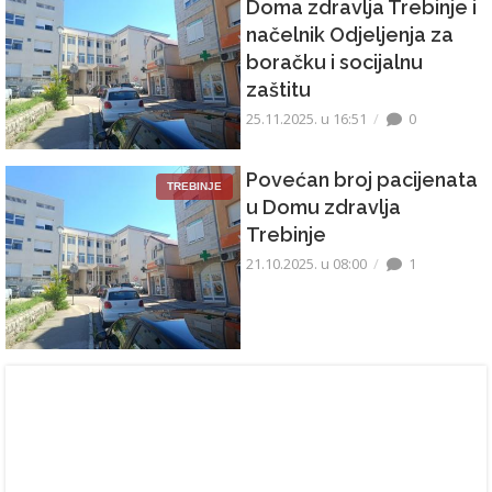
Doma zdravlja Trebinje i
načelnik Odjeljenja za
boračku i socijalnu
zaštitu
25.11.2025. u 16:51
0
Povećan broj pacijenata
TREBINJE
u Domu zdravlja
Trebinje
21.10.2025. u 08:00
1