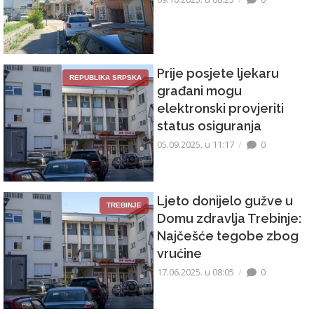
Prije posjete ljekaru
REPUBLIKA SRPSKA
građani mogu
elektronski provjeriti
status osiguranja
05.09.2025. u 11:17
0
Ljeto donijelo gužve u
TREBINJE
Domu zdravlja Trebinje:
Najčešće tegobe zbog
vrućine
17.06.2025. u 08:05
0