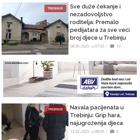
Sve duže čekanje i
TREBINJE
nezadovoljstvo
roditelja: Premalo
pedijatara za sve veći
broj djece u Trebinju
08.05.2025. u 07:03
10
Navala pacijenata u
TREBINJE
Trebinju: Grip hara,
najugroženija djeca
13.02.2025. u 08:05
0