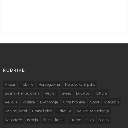
RUBRIKE
Vijesti
Trebinje
Hercegovina
Republika Srpska
Bosna i Hercegovina
Region
Svijet
Društvo
Kultura
Religija
Politika
Ekonomija
Crna hronika
Sport
Magazin
Zanimljivosti
Hrana i piće
Zdravlje
Nauka i tehnologija
Reportaže
Istorija
Ženski kutak
Promo
Foto
Video