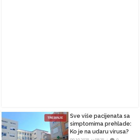
Sve više pacijenata sa
TREBINJE
simptomima prehlade:
Ko je na udaru virusa?
09.10.2025. u 08:25
0