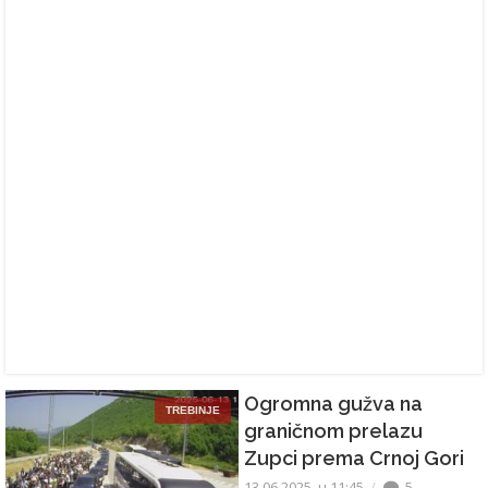
Ogromna gužva na
TREBINJE
graničnom prelazu
Zupci prema Crnoj Gori
13.06.2025. u 11:45
5