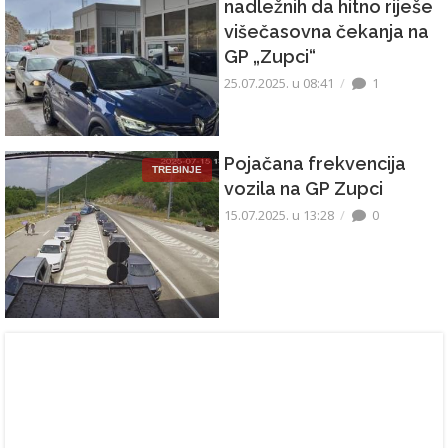
nadležnih da hitno riješe
višečasovna čekanja na
GP „Zupci“
25.07.2025. u 08:41
1
Pojačana frekvencija
TREBINJE
vozila na GP Zupci
15.07.2025. u 13:28
0