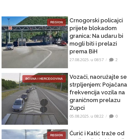
Crnogorski policajci
REGION
prijete blokadom
granica: Na udaru bi
mogli biti i prelazi
prema BiH
27.08.2025. u 08:57
2
Vozači, naoružajte se
BOSNA I HERCEGOVINA
strpljenjem: Pojačana
frekvencija vozila na
graničnom prelazu
Zupci
05.08.2025. u 08:22
0
Ćurić i Katić traže od
REGION