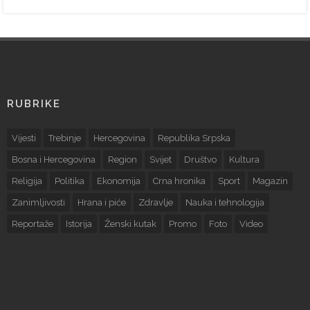
RUBRIKE
Vijesti
Trebinje
Hercegovina
Republika Srpska
Bosna i Hercegovina
Region
Svijet
Društvo
Kultura
Religija
Politika
Ekonomija
Crna hronika
Sport
Magazin
Zanimljivosti
Hrana i piće
Zdravlje
Nauka i tehnologija
Reportaže
Istorija
Ženski kutak
Promo
Foto
Video