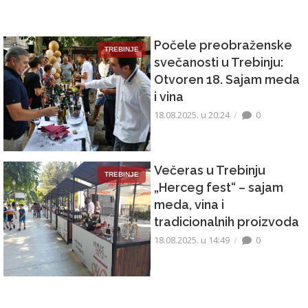
Počele preobraženske
TREBINJE
svečanosti u Trebinju:
Otvoren 18. Sajam meda
i vina
18.08.2025. u 20:24
0
Večeras u Trebinju
TREBINJE
„Herceg fest“ – sajam
meda, vina i
tradicionalnih proizvoda
18.08.2025. u 14:49
0