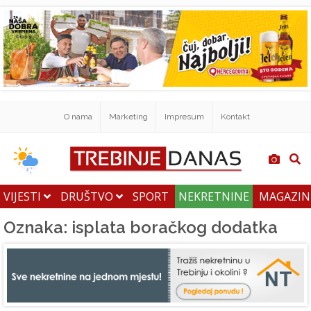
O nama
Marketing
Impresum
Kontakt
VIJESTI
DRUŠTVO
SPORT
NEKRETNINE
MAGAZI
Oznaka: isplata boračkog dodatka