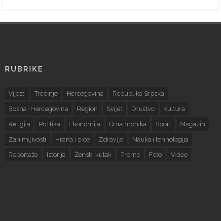
RUBRIKE
Vijesti
Trebinje
Hercegovina
Republika Srpska
Bosna i Hercegovina
Region
Svijet
Društvo
Kultura
Religija
Politika
Ekonomija
Crna hronika
Sport
Magazin
Zanimljivosti
Hrana i piće
Zdravlje
Nauka i tehnologija
Reportaže
Istorija
Ženski kutak
Promo
Foto
Video