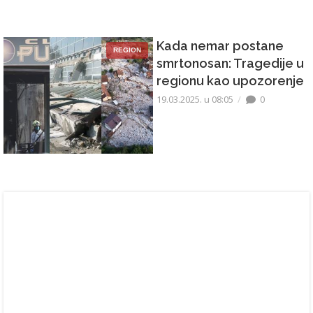
Kada nemar postane
REGION
smrtonosan: Tragedije u
regionu kao upozorenje
19.03.2025. u 08:05
0