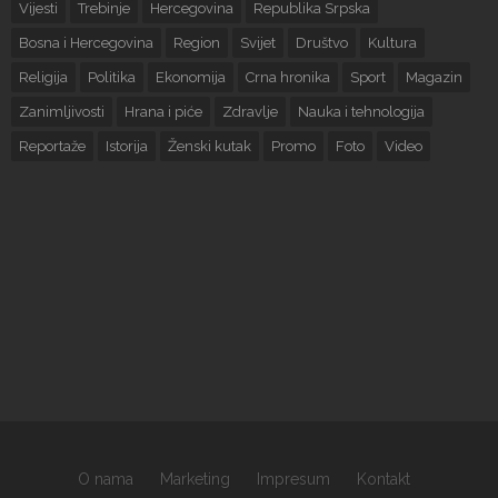
Vijesti
Trebinje
Hercegovina
Republika Srpska
Bosna i Hercegovina
Region
Svijet
Društvo
Kultura
Religija
Politika
Ekonomija
Crna hronika
Sport
Magazin
Zanimljivosti
Hrana i piće
Zdravlje
Nauka i tehnologija
Reportaže
Istorija
Ženski kutak
Promo
Foto
Video
O nama
Marketing
Impresum
Kontakt