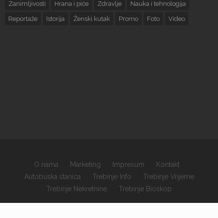
Zanimljivosti
Hrana i piće
Zdravlje
Nauka i tehnologija
Reportaže
Istorija
Ženski kutak
Promo
Foto
Video
O nama
Marketing
Impresum
Kontakt
Autobuska stanica
Trebinje Info
Trebinje Vrijeme
Trebinje Nekretnine
Trebinje Bioskop
×
Copyrights © 2026 sva prava zadržana.