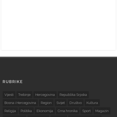
RUBRIKE
Vijesti
Trebinje
Hercegovina
Republika Srpska
Bosna i Hercegovina
Region
Svijet
Društvo
Kultura
Religija
Politika
Ekonomija
Crna hronika
Sport
Magazin