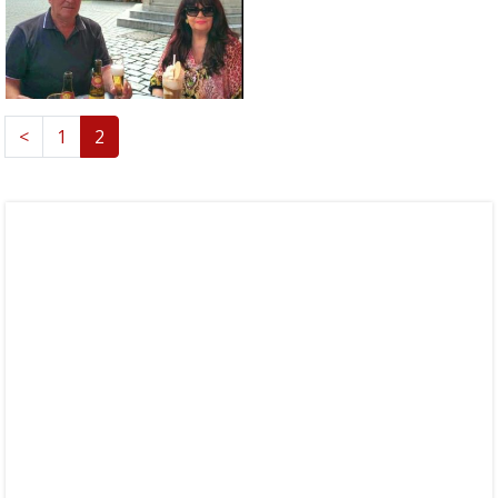
<
1
2