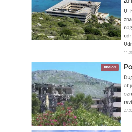
ar
U K
zn
nag
udr
Udr
11.0
Po
REGION
Dug
obj
ozn
revi
27.0