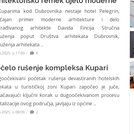
hitektonsko remek djelo moderne
uparima kod Dubrovnika nestaje hotel Pelegrin,
ačajan primer moderne arhitekture i delo
rađivanog arhitekte Davida Fincija. Stručna
uženja poput Društva arhitekata Dubrovnik,
uženja arhitekata ...
6.2025. u 17:09
6
čelo rušenje kompleksa Kupari
oočekivani početak rušenja devastiranih hotelskih
ekata u turističkoj zoni Kupari započeo je juče,
ačavajući ključni korak u dugoočekivanom procesu
talizacije ovog područja, javljaju iz općine ...
5.2025. u 08:09
2