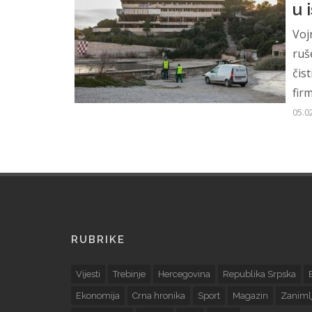
u 
Voj
ruš
čist
firm
05.0
RUBRIKE
Vijesti
Trebinje
Hercegovina
Republika Srpska
Ekonomija
Crna hronika
Sport
Magazin
Zanimlj