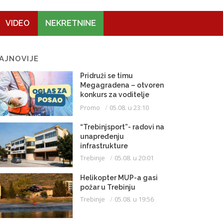
VIDEO
NEKRETNINE
AJNOVIJE
Pridruži se timu
Megagradena – otvoren
konkurs za voditelje
gradilišta
Promo
05.08. u 23:10
“Trebinjsport”- radovi na
unapređenju
infrastrukture
Trebinje
05.08. u 20:01
Helikopter MUP-a gasi
požar u Trebinju
Trebinje
05.08. u 19:56