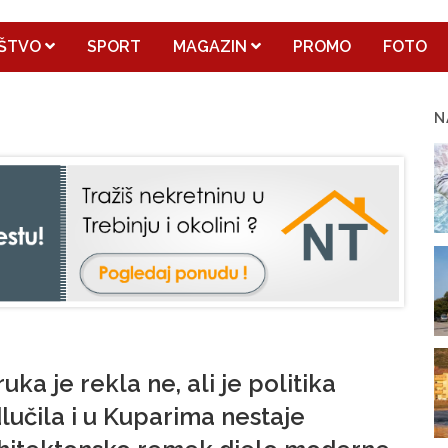
ŠTVO
SPORT
MAGAZIN
PROMO
FOTO
N
ruka je rekla ne, ali je politika
lučila i u Kuparima nestaje