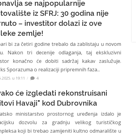
navlja se najpopularnije
etovalište iz SFRJ: 30 godina nije
rnuto – investitor dolazi iz ove
leke zemlje!
ari bi za četiri godine trebalo da zablistaju u novom
u. Nakon tri decenije odlaganja, taj ekskluzivni
stor konačno će dobiti sadržaj kakav zaslužuje.
ks Sporazuma o realizaciji pripremnih faza...
5.2025. u 19:11
4
ako će izgledati rekonstruisani
itovi Havaji" kod Dubrovnika
atsko ministarstvo prostornog uređenja izdalo je
acijsku dozvolu za gradnju velikog turističkog
pleksa koji bi trebao zamijeniti kultno odmaralište u