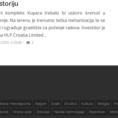
istoriju
ni kompleks Kupara trebalo bi uskoro krenuti u
enje. Na terenu je trenutno teška mehanizacija te se
i i ograđuje gradilište za početak radova. Investitor je
a HLP Croatia Limited ...
2.2025. u 20:09
2
Bosna i Hercegovina
Region
Svijet
Društvo
Kultura
Religija
Po
ivosti
Hrana i piće
Zdravlje
Nauka i tehnologija
Reportaže
Istori