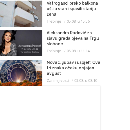
Vatrogasci preko balkona
ušli u stan i spasili stariju
ženu
Trebinje
05.08. u 15:56
Aleksandra Radović za
slavu grada pjeva na Trgu
slobode
Trebinje
05.08. u 11:14
Novac, ljubav i uspjeh: Ova
tri znaka očekuje sjajan
avgust
Zanimljivosti
05.08. u 08:10