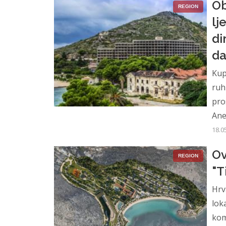
Ob
REGION
lj
di
da
Kup
ruh
pro
Ane
18.0
Ov
REGION
"T
Hrv
lok
kom