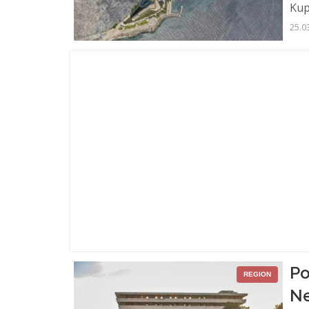
Kup
25.0
Po
REGION
Ne