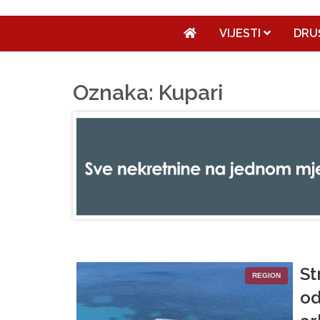
VIJESTI
DRU
Oznaka: Kupari
St
REGION
od