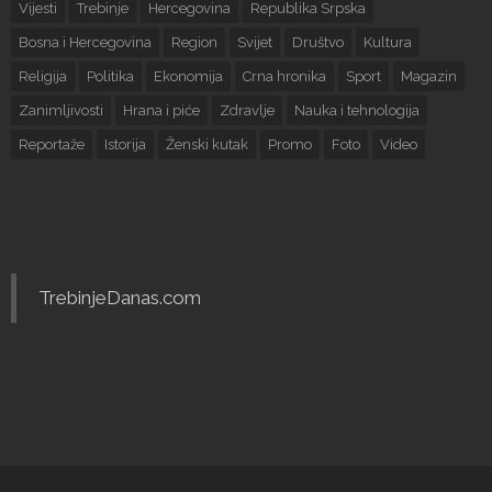
Vijesti
Trebinje
Hercegovina
Republika Srpska
Bosna i Hercegovina
Region
Svijet
Društvo
Kultura
Religija
Politika
Ekonomija
Crna hronika
Sport
Magazin
Zanimljivosti
Hrana i piće
Zdravlje
Nauka i tehnologija
Reportaže
Istorija
Ženski kutak
Promo
Foto
Video
TrebinjeDanas.com