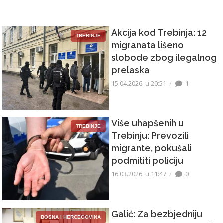
Akcija kod Trebinja: 12
TREBINJE
migranata lišeno
slobode zbog ilegalnog
prelaska
15.04.2026. u 20:51
1
Više uhapšenih u
TREBINJE
Trebinju: Prevozili
migrante, pokušali
podmititi policiju
16.03.2026. u 11:47
0
Galić: Za bezbjedniju
BOSNA I HERCEGOVINA