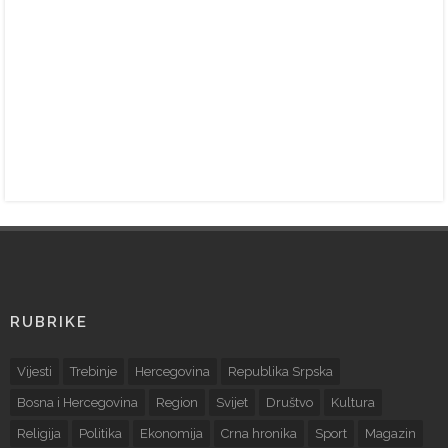
RUBRIKE
Vijesti
Trebinje
Hercegovina
Republika Srpska
Bosna i Hercegovina
Region
Svijet
Društvo
Kultura
Religija
Politika
Ekonomija
Crna hronika
Sport
Magazin