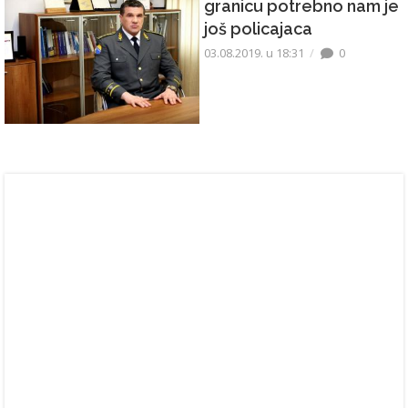
granicu potrebno nam je
još policajaca
03.08.2019. u 18:31
0