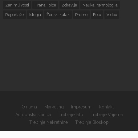
Zanimljivosti
Hrana i piće
Zdravlje
Nauka i tehnologija
Reportaže
Istorija
Ženski kutak
Promo
Foto
Video
O nama
Marketing
Impresum
Kontakt
Autobuska stanica
Trebinje Info
Trebinje Vrijeme
Trebinje Nekretnine
Trebinje Bioskop
×
Copyrights © 2026 sva prava zadržana.