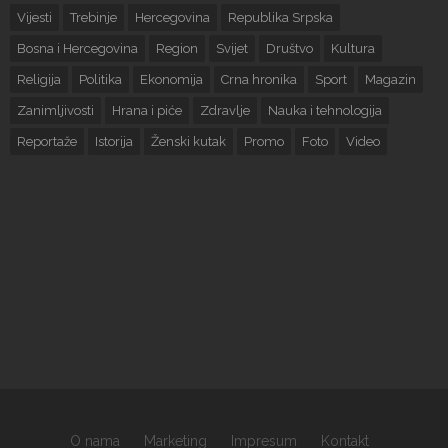
Vijesti
Trebinje
Hercegovina
Republika Srpska
Bosna i Hercegovina
Region
Svijet
Društvo
Kultura
Religija
Politika
Ekonomija
Crna hronika
Sport
Magazin
Zanimljivosti
Hrana i piće
Zdravlje
Nauka i tehnologija
Reportaže
Istorija
Ženski kutak
Promo
Foto
Video
O nama
Marketing
Impresum
Kontakt