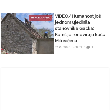
VIDEO/ Humanost još
HERCEGOVINA
jednom ujedinila
stanovnike Gacka:
Komšije renoviraju kuću
Milovićima
21.04.2026. u 08:03
1