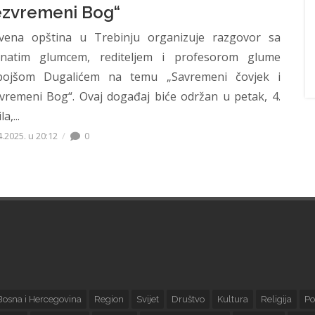
zvremeni Bog“
vena opština u Trebinju organizuje razgovor sa
natim glumcem, rediteljem i profesorom glume
ojšom Dugalićem na temu „Savremeni čovjek i
vremeni Bog“. Ovaj događaj biće održan u petak, 4.
a,...
4.2025. u 20:12
0
Bosna i Hercegovina
Region
Svijet
Društvo
Kultura
Religija
Po