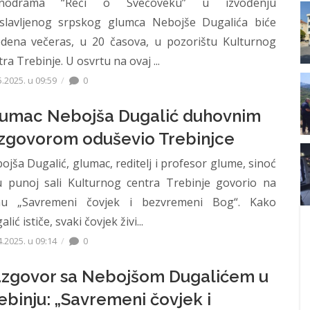
nodrama “Reči o Svečoveku” u izvođenju
slavljenog srpskog glumca Nebojše Dugalića biće
edena večeras, u 20 časova, u pozorištu Kulturnog
ra Trebinje. U osvrtu na ovaj ...
5.2025. u 09:59
0
umac Nebojša Dugalić duhovnim
zgovorom oduševio Trebinjce
ojša Dugalić, glumac, reditelj i profesor glume, sinoć
u punoj sali Kulturnog centra Trebinje govorio na
u „Savremeni čovjek i bezvremeni Bog“. Kako
lić ističe, svaki čovjek živi...
4.2025. u 09:14
0
zgovor sa Nebojšom Dugalićem u
ebinju: „Savremeni čovjek i