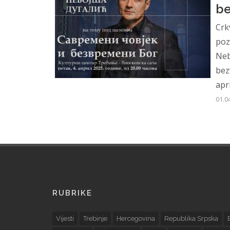
be
Crk
poz
Neb
bez
april
01.0
RUBRIKE
Vijesti
Trebinje
Hercegovina
Republika Srpska