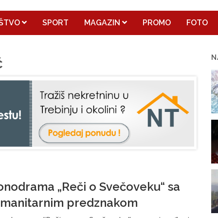
ŠTVO
SPORT
MAGAZIN
PROMO
FOTO
N
ć
nodrama „Reči o Svečoveku“ sa
manitarnim predznakom