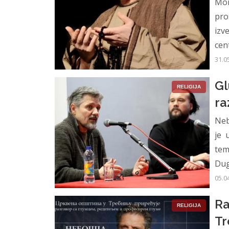
Mo
pro
izv
cent
31.0
Gl
RELIGIJA
ra
Neb
je 
tem
Duga
05.0
Ra
RELIGIJA
Tr