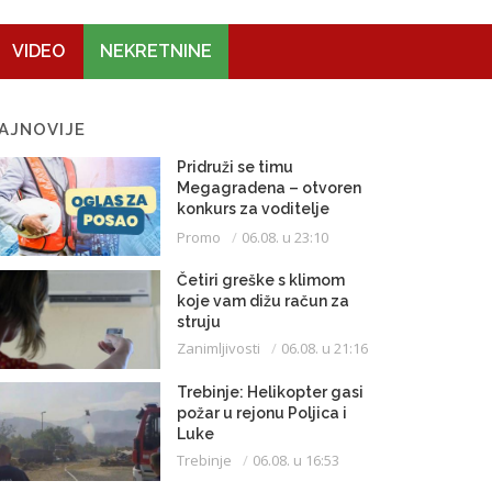
VIDEO
NEKRETNINE
AJNOVIJE
Pridruži se timu
Megagradena – otvoren
konkurs za voditelje
gradilišta
Promo
06.08. u 23:10
Četiri greške s klimom
koje vam dižu račun za
struju
Zanimljivosti
06.08. u 21:16
Trebinje: Helikopter gasi
požar u rejonu Poljica i
Luke
Trebinje
06.08. u 16:53