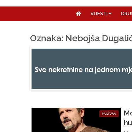
VIJESTI
DRU
Oznaka: Nebojša Dugali
Mo
KULTURA
hu