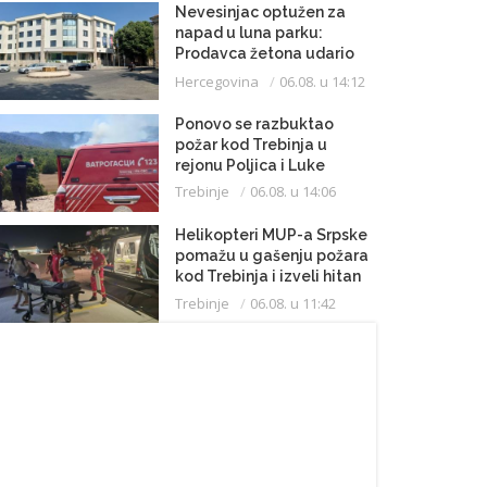
Nevesinjac optužen za
napad u luna parku:
Prodavca žetona udario
mikrofonom u glavu
Hercegovina
06.08. u 14:12
Ponovo se razbuktao
požar kod Trebinja u
rejonu Poljica i Luke
Trebinje
06.08. u 14:06
Helikopteri MUP-a Srpske
pomažu u gašenju požara
kod Trebinja i izveli hitan
medicinski let do
Trebinje
06.08. u 11:42
Beograda