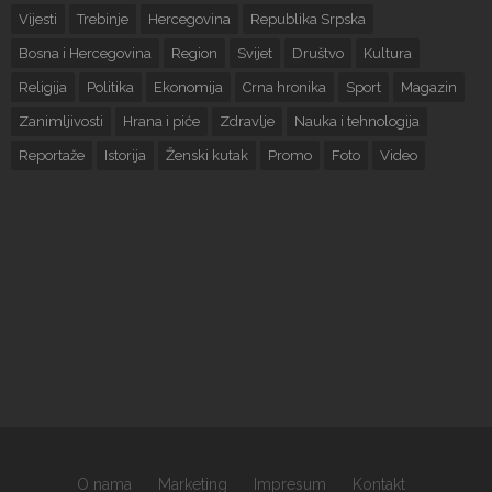
Vijesti
Trebinje
Hercegovina
Republika Srpska
Bosna i Hercegovina
Region
Svijet
Društvo
Kultura
Religija
Politika
Ekonomija
Crna hronika
Sport
Magazin
Zanimljivosti
Hrana i piće
Zdravlje
Nauka i tehnologija
Reportaže
Istorija
Ženski kutak
Promo
Foto
Video
O nama
Marketing
Impresum
Kontakt