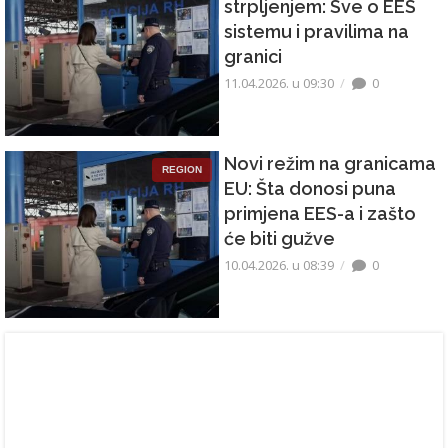
strpljenjem: Sve o EES
sistemu i pravilima na
granici
11.04.2026. u 09:30
0
Novi režim na granicama
REGION
EU: Šta donosi puna
primjena EES-a i zašto
će biti gužve
10.04.2026. u 08:39
0