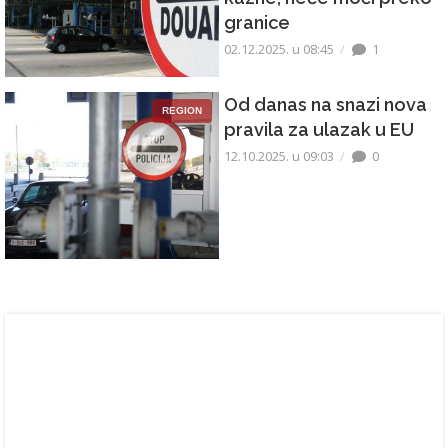
granice
02.12.2025. u 08:45
1
Od danas na snazi nova
REGION
pravila za ulazak u EU
12.10.2025. u 09:03
0