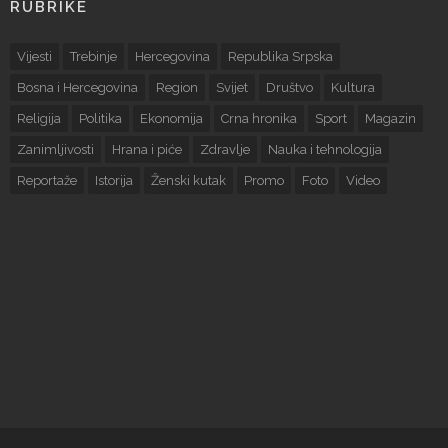
RUBRIKE
Vijesti
Trebinje
Hercegovina
Republika Srpska
Bosna i Hercegovina
Region
Svijet
Društvo
Kultura
Religija
Politika
Ekonomija
Crna hronika
Sport
Magazin
Zanimljivosti
Hrana i piće
Zdravlje
Nauka i tehnologija
Reportaže
Istorija
Ženski kutak
Promo
Foto
Video