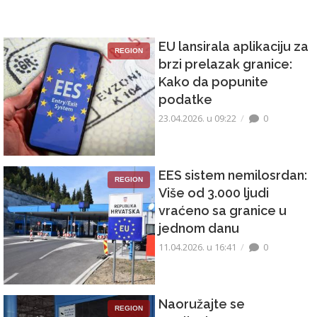
EU lansirala aplikaciju za
REGION
brzi prelazak granice:
Kako da popunite
podatke
23.04.2026. u 09:22
0
EES sistem nemilosrdan:
REGION
Više od 3.000 ljudi
vraćeno sa granice u
jednom danu
11.04.2026. u 16:41
0
Naoružajte se
REGION