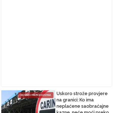
Uskoro strože provjere
BOSNA I HERCEGOVINA
na granici: Ko ima
neplaćene saobraćajne
kazne, neće moći preko