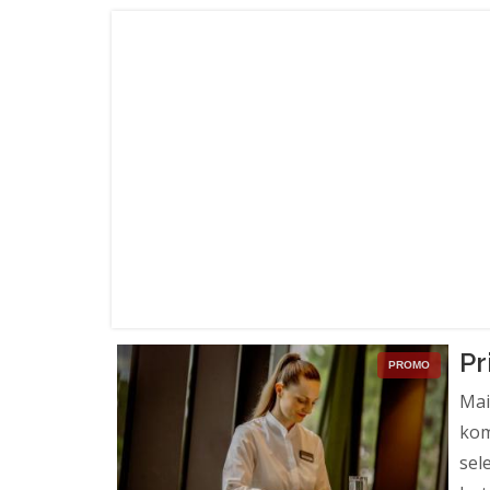
Pr
PROMO
Mai
kom
sel