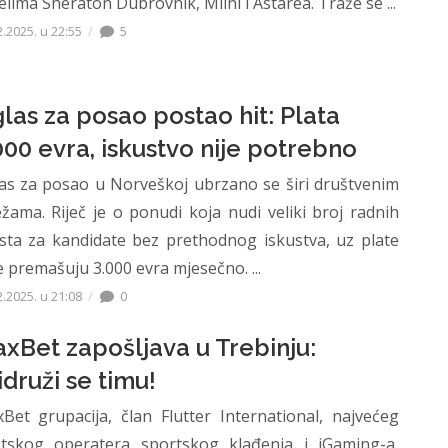
elima Sheraton Dubrovnik, Mlini i Astarea. Traže se ...
2.2025. u 22:55
5
las za posao postao hit: Plata
000 evra, iskustvo nije potrebno
as za posao u Norveškoj ubrzano se širi društvenim
žama. Riječ je o ponudi koja nudi veliki broj radnih
sta za kandidate bez prethodnog iskustva, uz plate
e premašuju 3.000 evra mjesečno. ...
2.2025. u 21:08
0
xBet zapošljava u Trebinju:
idruži se timu!
Bet grupacija, član Flutter International, najvećeg
etskog operatera sportskog klađenja i iGaming-a,