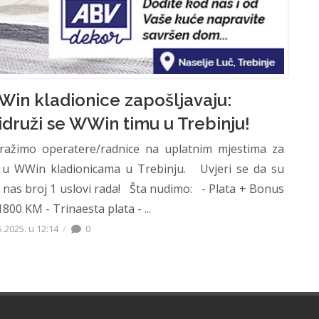
in kladionice zapošljavaju:
idruži se WWin timu u Trebinju!
žimo operatere/radnice na uplatnim mjestima za
 u WWin kladionicama u Trebinju. Uvjeri se da su
 nas broj 1 uslovi rada! Šta nudimo: - Plata + Bonus
800 KM - Trinaesta plata - ...
5.2025. u 12:14
0