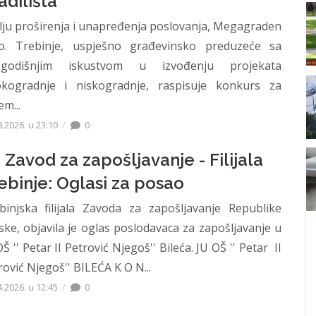
adilišta
ilju proširenja i unapređenja poslovanja, Megagraden
.o. Trebinje, uspješno građevinsko preduzeće sa
egodišnjim iskustvom u izvođenju projekata
okogradnje i niskogradnje, raspisuje konkurs za
em...
8.2026. u 23:10
0
 Zavod za zapošljavanje - Filijala
ebinje: Oglasi za posao
binjska filijala Zavoda za zapošljavanje Republike
ske, objavila je oglas poslodavaca za zapošljavanje u
Š '' Petar II Petrović Njegoš'' Bileća. JU OŠ '' Petar II
rović Njegoš'' BILEĆA K O N...
4.2026. u 12:45
0