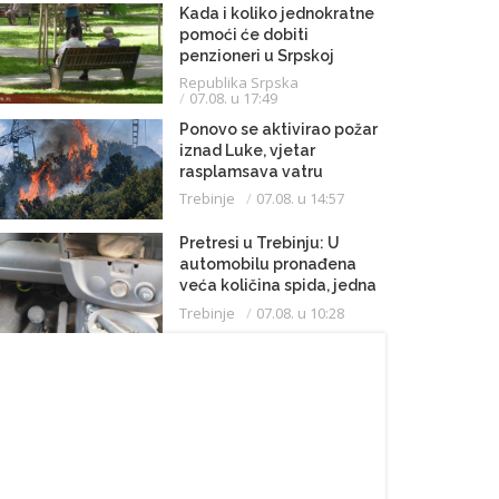
Kada i koliko jednokratne
pomoći će dobiti
penzioneri u Srpskoj
Republika Srpska
07.08. u 17:49
Ponovo se aktivirao požar
iznad Luke, vjetar
rasplamsava vatru
Trebinje
07.08. u 14:57
Pretresi u Trebinju: U
automobilu pronađena
veća količina spida, jedna
osoba uhapšena
Trebinje
07.08. u 10:28