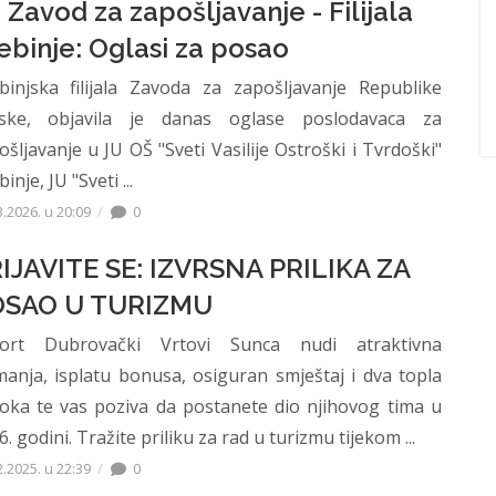
 Zavod za zapošljavanje - Filijala
ebinje: Oglasi za posao
binjska filijala Zavoda za zapošljavanje Republike
ske, objavila je danas oglase poslodavaca za
ošljavanje u JU OŠ "Sveti Vasilije Ostroški i Tvrdoški"
inje, JU "Sveti ...
3.2026. u 20:09
0
IJAVITE SE: IZVRSNA PRILIKA ZA
OSAO U TURIZMU
ort Dubrovački Vrtovi Sunca nudi atraktivna
manja, isplatu bonusa, osiguran smještaj i dva topla
oka te vas poziva da postanete dio njihovog tima u
. godini. Tražite priliku za rad u turizmu tijekom ...
2.2025. u 22:39
0