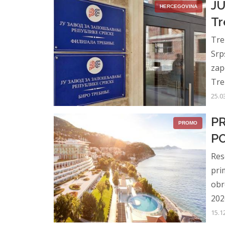
JU
HERCEGOVINA
Tr
Tre
Srp
zap
Treb
25.0
PR
PROMO
P
Res
pri
obr
2026
15.1