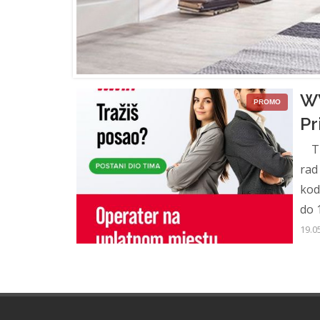
WW
PROMO
Pr
Tra
rad
kod
do 1
19.0