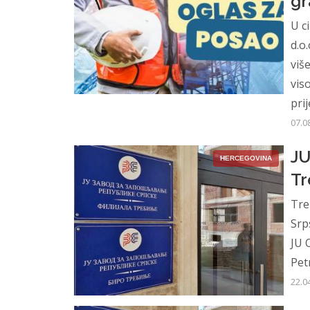
gr
U c
d.o
viš
vis
prij
07.0
JU
HERCEGOVINA
Tr
Tre
Srp
JU O
Pet
22.0