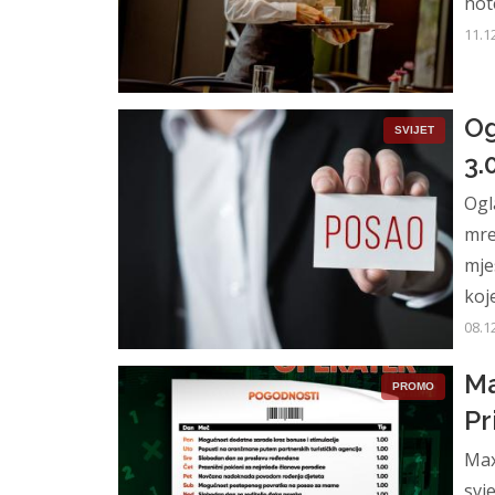
hot
11.1
Og
SVIJET
3.
Ogl
mre
mje
koj
08.1
Ma
PROMO
Pr
Max
svj