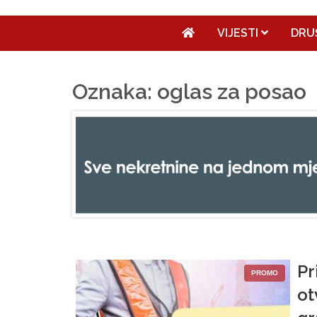
VIJESTI
DRU
Oznaka: oglas za posao
Pr
PROMO
ot