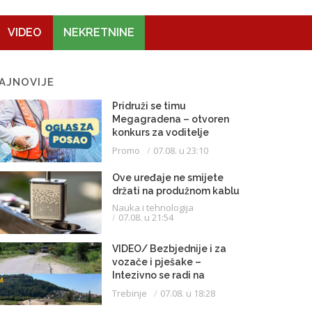
VIDEO
NEKRETNINE
AJNOVIJE
Pridruži se timu
Megagradena – otvoren
konkurs za voditelje
gradilišta
Promo
07.08. u 23:10
Ove uređaje ne smijete
držati na produžnom kablu
Nauka i tehnologija
07.08. u 21:54
VIDEO/ Bezbjednije i za
vozače i pješake –
Intezivno se radi na
proširenju saobraćajnice
Trebinje
07.08. u 18:28