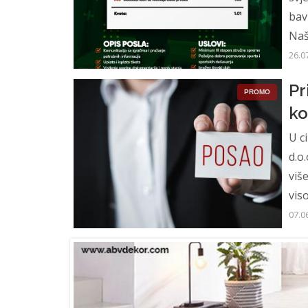
bav
Naš
26.0
Pr
PROMO
ko
U c
d.o
viš
vis
07.0