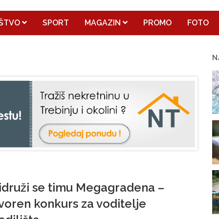
ŠTVO
SPORT
MAGAZIN
PROMO
FOTO
N
idruži se timu Megagradena –
voren konkurs za voditelje