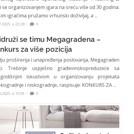
i se organizovanjem igara na sreću više od 30 godina.
im igračima pružamo vrhunski doživljaj, a ...
7.2025. u 22:28
0
idruži se timu Megagradena –
nkurs za više pozicija
ilju proširenja i unapređenja poslovanja, Megagraden
.o. Trebinje uspješno građevinskopreduzeće sa
egodišnjim iskustvom u organizovanju projekata
okogradnje i niskogradnje, raspisuje: KONKURS ZA ...
6.2025. u 15:05
0