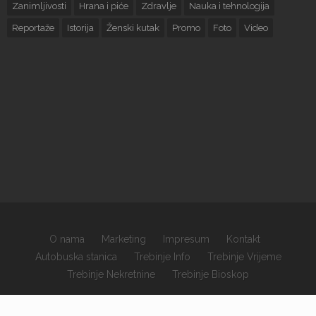
Zanimljivosti
Hrana i piće
Zdravlje
Nauka i tehnologija
Reportaže
Istorija
Ženski kutak
Promo
Foto
Video
O nama
Marketing
Impresum
Kontakt
Autobuska stanica
Trebinje Info
Trebinje Vrijeme
Trebinje Nekretnine
Trebinje Bioskop
×
Copyrights © 2026 sva prava zadržana.