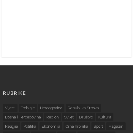
RUBRIKE
Vijesti
Trebinje
Hercegovina
Republika Srpska
Bosna i Hercegovina
Region
Svijet
Društvo
Kultura
Religija
Politika
Ekonomija
Crna hronika
Sport
Magazin