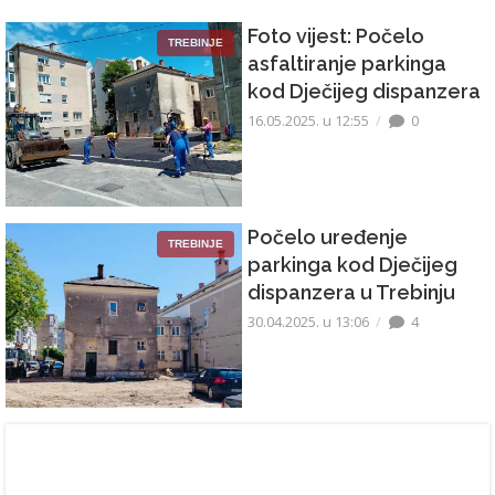
Foto vijest: Počelo
TREBINJE
asfaltiranje parkinga
kod Dječijeg dispanzera
16.05.2025. u 12:55
0
Počelo uređenje
TREBINJE
parkinga kod Dječijeg
dispanzera u Trebinju
30.04.2025. u 13:06
4