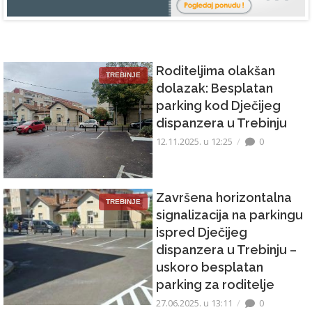
Roditeljima olakšan
TREBINJE
dolazak: Besplatan
parking kod Dječijeg
dispanzera u Trebinju
12.11.2025. u 12:25
0
Završena horizontalna
TREBINJE
signalizacija na parkingu
ispred Dječijeg
dispanzera u Trebinju –
uskoro besplatan
parking za roditelje
27.06.2025. u 13:11
0