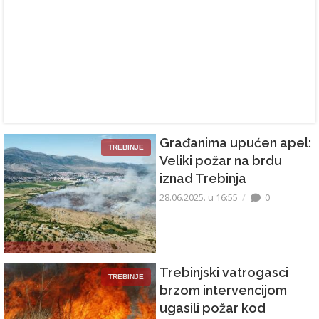
Građanima upućen apel:
TREBINJE
Veliki požar na brdu
iznad Trebinja
28.06.2025. u 16:55
0
Trebinjski vatrogasci
TREBINJE
brzom intervencijom
ugasili požar kod