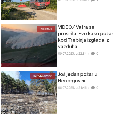
VIDEO/ Vatra se
TREBINJE
proširila: Evo kako požar
kod Trebinja izgleda iz
vazduha
06.07.2025. u 22:34
0
Još jedan požar u
HERCEGOVINA
Hercegovini
06.07.2025. u 21:46
0