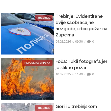
Trebinje: Evidentirane
TREBINJE
dvije saobraćajne
nezgode, izbio požar na
Zupcima
04.02.2026. u 09:50
0
Foča: Tukli fotografa jer
REPUBLIKA SRPSKA
je slikao požar
10.07.2025. u 11:49
0
Gori i u trebinjskom
TREBINJE