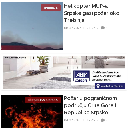
Helikopter MUP-a
TREBINJE
Srpske gasi požar oko
Trebinja
06.07.2025. u 21:26
0
Požar u pograničnom
REPUBLIKA SRPSKA
području Crne Gore i
Republike Srpske
04.07.2025. u 12:49
0