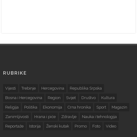
RUBRIKE
Vijesti
Trebinje
Hercegovina
Republika Srpska
Bosna i Hercegovina
Region
Svijet
Društvo
Kultura
Religija
Politika
Ekonomija
Crna hronika
Sport
Magazin
Zanimljivosti
Hrana i piće
Zdravlje
Nauka i tehnologija
Reportaže
Istorija
Ženski kutak
Promo
Foto
Video