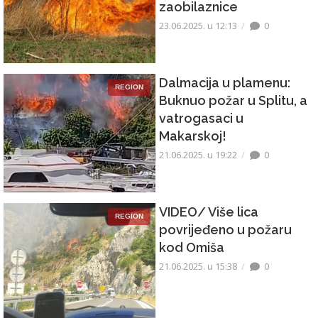
zaobilaznice
23.06.2025. u 12:13
0
Dalmacija u plamenu:
REGION
Buknuo požar u Splitu, a
vatrogasaci u
Makarskoj!
21.06.2025. u 19:22
0
VIDEO/ Više lica
REGION
povrijeđeno u požaru
kod Omiša
21.06.2025. u 15:38
0