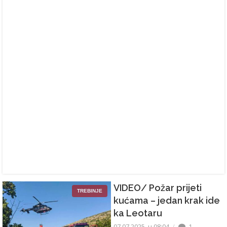
VIDEO/ Požar prijeti
TREBINJE
kućama – jedan krak ide
ka Leotaru
07.07.2025. u 08:04
1