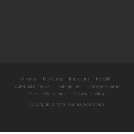
O nama
Marketing
Impresum
Kontakt
Autobuska stanica
Trebinje Info
Trebinje Vrijeme
Trebinje Nekretnine
Trebinje Bioskop
Copyrights © 2026 sva prava zadržana.