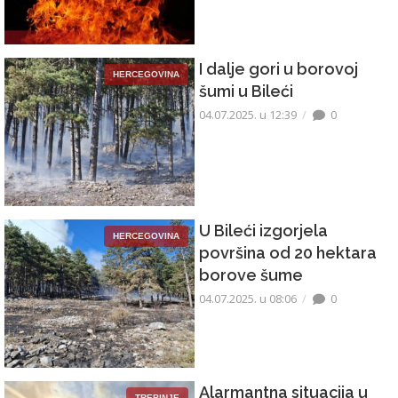
I dalje gori u borovoj
HERCEGOVINA
šumi u Bileći
04.07.2025. u 12:39
0
U Bileći izgorjela
HERCEGOVINA
površina od 20 hektara
borove šume
04.07.2025. u 08:06
0
Alarmantna situacija u
TREBINJE