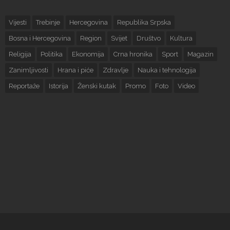
Vijesti
Trebinje
Hercegovina
Republika Srpska
Bosna i Hercegovina
Region
Svijet
Društvo
Kultura
Religija
Politika
Ekonomija
Crna hronika
Sport
Magazin
Zanimljivosti
Hrana i piće
Zdravlje
Nauka i tehnologija
Reportaže
Istorija
Ženski kutak
Promo
Foto
Video