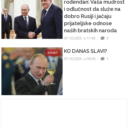
rođendan: Vaša mudrost
i odlučnost da služe na
dobro Rusiji i jačaju
prijateljske odnose
naših bratskih naroda
07.10.2025. u 11:43
3
KO DANAS SLAVI?
SVIJET
07.10.2025. u 09:26
1