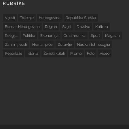
RUBRIKE
Vijesti
Trebinje
Hercegovina
Republika Srpska
Bosna i Hercegovina
Region
Svijet
Društvo
Kultura
Religija
Politika
Ekonomija
Crna hronika
Sport
Magazin
Zanimljivosti
Hrana i piće
Zdravlje
Nauka i tehnologija
Reportaže
Istorija
Ženski kutak
Promo
Foto
Video