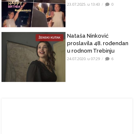
23.07.2025. u 13:43
0
Nataša Ninković
ŽENSKI KUTAK
proslavila 48. rođendan
u rodnom Trebinju
24.07.2020. u 07:29
6