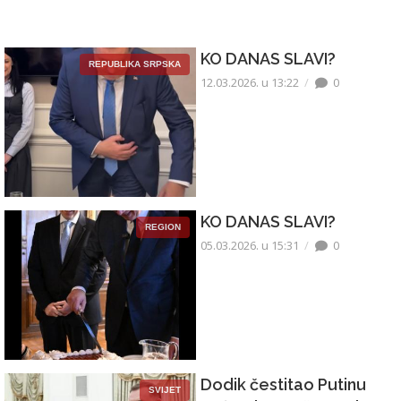
KO DANAS SLAVI?
REPUBLIKA SRPSKA
12.03.2026. u 13:22
0
KO DANAS SLAVI?
REGION
05.03.2026. u 15:31
0
Dodik čestitao Putinu
SVIJET