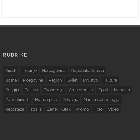
RUBRIKE
Vijesti
Trebinje
Hercegovina
Republika Srpska
Bosna i Hercegovina
Region
Svijet
Društvo
Kultura
Religija
Politika
Ekonomija
Crna hronika
Sport
Magazin
Zanimljivosti
Hrana i piće
Zdravlje
Nauka i tehnologija
Reportaže
Istorija
Ženski kutak
Promo
Foto
Video