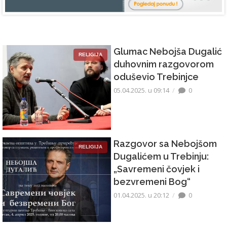
Glumac Nebojša Dugalić
RELIGIJA
duhovnim razgovorom
oduševio Trebinjce
05.04.2025. u 09:14
0
Razgovor sa Nebojšom
RELIGIJA
Dugalićem u Trebinju:
„Savremeni čovjek i
bezvremeni Bog“
01.04.2025. u 20:12
0