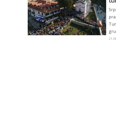
tu
Srp
pra
Tum
gru
21.0