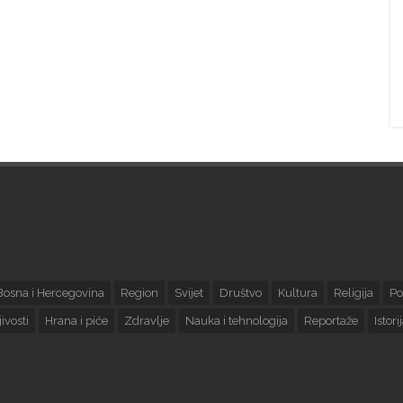
Bosna i Hercegovina
Region
Svijet
Društvo
Kultura
Religija
Po
ivosti
Hrana i piće
Zdravlje
Nauka i tehnologija
Reportaže
Istori