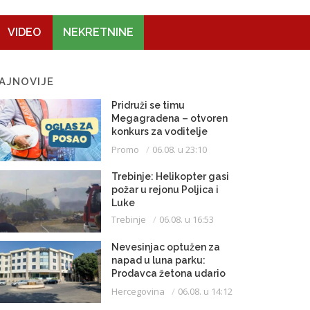
VIDEO
NEKRETNINE
AJNOVIJE
Pridruži se timu
Megagradena – otvoren
konkurs za voditelje
gradilišta
Promo
06.08. u 23:10
Trebinje: Helikopter gasi
požar u rejonu Poljica i
Luke
Trebinje
06.08. u 16:53
Nevesinjac optužen za
napad u luna parku:
Prodavca žetona udario
mikrofonom u glavu
Hercegovina
06.08. u 14:12