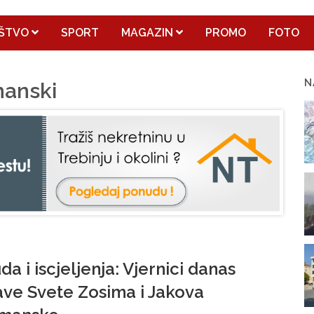
ŠTVO
SPORT
MAGAZIN
PROMO
FOTO
N
manski
da i iscjeljenja: Vjernici danas
ave Svete Zosima i Jakova