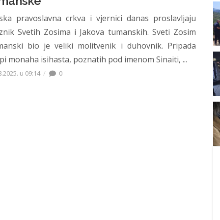
manske
ska pravoslavna crkva i vjernici danas proslavljaju
znik Svetih Zosima i Jakova tumanskih. Sveti Zosim
anski bio je veliki molitvenik i duhovnik. Pripada
pi monaha isihasta, poznatih pod imenom Sinaiti, ...
8.2025. u 09:14
0