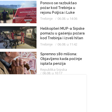
Ponovo se razbuktao
požar kod Trebinja u
rejonu Poljica i Luke
Trebinje
06.08. u 14:06
Helikopteri MUP-a Srpske
pomažu u gašenju požara
kod Trebinja i izveli hitan
medicinski let do
Trebinje
06.08. u 11:42
Beograda
Spremno 180 miliona:
Objavljeno kada počinje
isplata penzija
Republika Srpska
06.08. u 10:17