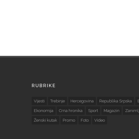
RUBRIKE
Vijesti
Trebinje
Hercegovina
Republika Srpska
Ekonomija
Crna hronika
Sport
Magazin
Zanimlj
Ženski kutak
Promo
Foto
Video