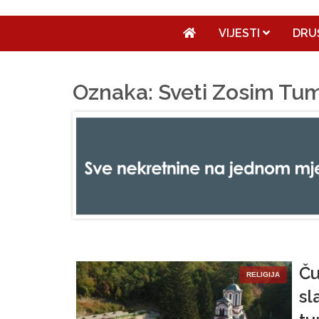
VIJESTI
DRU
Oznaka: Sveti Zosim Tu
Ču
RELIGIJA
sl