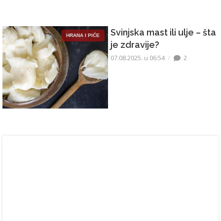
Svinjska mast ili ulje – šta
HRANA I PIĆE
je zdravije?
07.08.2025. u 06:54
2