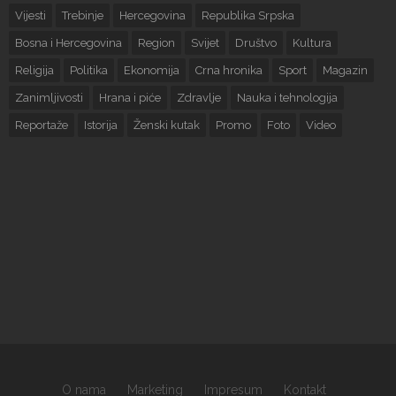
Vijesti
Trebinje
Hercegovina
Republika Srpska
Bosna i Hercegovina
Region
Svijet
Društvo
Kultura
Religija
Politika
Ekonomija
Crna hronika
Sport
Magazin
Zanimljivosti
Hrana i piće
Zdravlje
Nauka i tehnologija
Reportaže
Istorija
Ženski kutak
Promo
Foto
Video
O nama
Marketing
Impresum
Kontakt