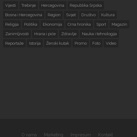
Vijesti
Trebinje
Hercegovina
Republika Srpska
Bosna i Hercegovina
Region
Svijet
Društvo
Kultura
Religija
Politika
Ekonomija
Crna hronika
Sport
Magazin
Zanimljivosti
Hrana i piće
Zdravlje
Nauka i tehnologija
Reportaže
Istorija
Ženski kutak
Promo
Foto
Video
O nama
Marketing
Impresum
Kontakt