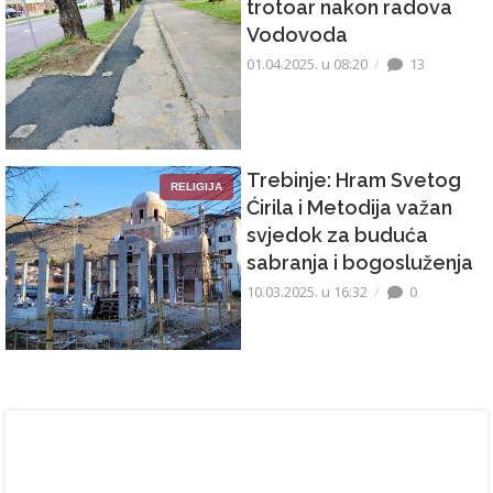
trotoar nakon radova
Vodovoda
01.04.2025. u 08:20
13
Trebinje: Hram Svetog
RELIGIJA
Ćirila i Metodija važan
svjedok za buduća
sabranja i bogosluženja
10.03.2025. u 16:32
0