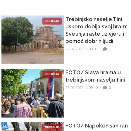
Trebinjsko naselje Tini
RELIGIJA
uskoro dobija svoj hram:
Svetinja raste uz vjeru i
pomoć dobrih ljudi
27.07.2025. u 09:01
1
FOTO/ Slava hrama u
RELIGIJA
trebinjskom naselju Tini
25.05.2025. u 09:40
0
FOTO/ Napokon saniran
TREBINJE