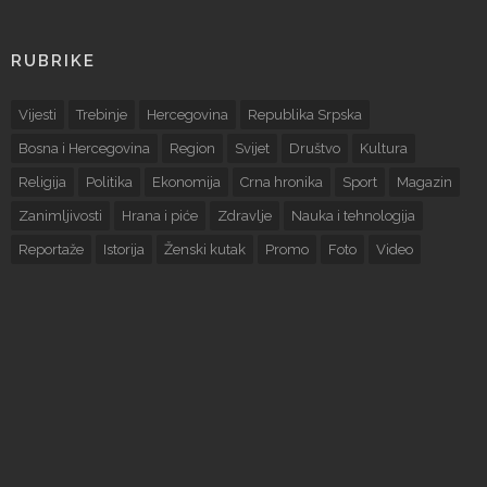
RUBRIKE
Vijesti
Trebinje
Hercegovina
Republika Srpska
Bosna i Hercegovina
Region
Svijet
Društvo
Kultura
Religija
Politika
Ekonomija
Crna hronika
Sport
Magazin
Zanimljivosti
Hrana i piće
Zdravlje
Nauka i tehnologija
Reportaže
Istorija
Ženski kutak
Promo
Foto
Video