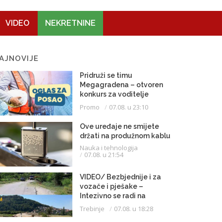
VIDEO
NEKRETNINE
AJNOVIJE
Pridruži se timu
Megagradena – otvoren
konkurs za voditelje
gradilišta
Promo
07.08. u 23:10
Ove uređaje ne smijete
držati na produžnom kablu
Nauka i tehnologija
07.08. u 21:54
VIDEO/ Bezbjednije i za
vozače i pješake –
Intezivno se radi na
proširenju saobraćajnice
Trebinje
07.08. u 18:28