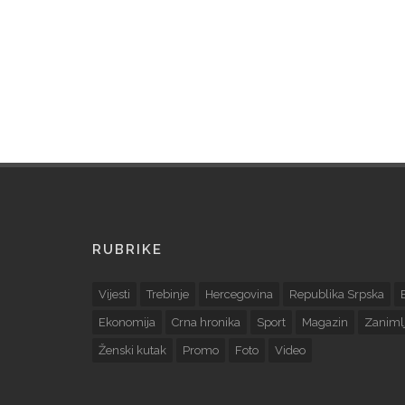
RUBRIKE
Vijesti
Trebinje
Hercegovina
Republika Srpska
Ekonomija
Crna hronika
Sport
Magazin
Zanimlj
Ženski kutak
Promo
Foto
Video