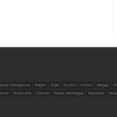
Bosna i Hercegovina
Region
Svijet
Društvo
Kultura
Religija
Po
ivosti
Hrana i piće
Zdravlje
Nauka i tehnologija
Reportaže
Istori