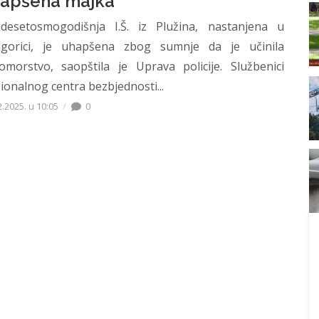
apšena majka
desetosmogodišnja I.Š. iz Plužina, nastanjena u
gorici, je uhapšena zbog sumnje da je učinila
omorstvo, saopštila je Uprava policije. Službenici
ionalnog centra bezbjednosti...
2.2025. u 10:05
0