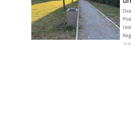
uh
Dva
Pod
čed
Reg
10.0