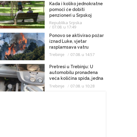
Kada i koliko jednokratne
pomoći će dobiti
penzioneri u Srpskoj
Republika Srpska
07.08. u 17:49
Ponovo se aktivirao požar
iznad Luke, vjetar
rasplamsava vatru
Trebinje
07.08. u 14:57
Pretresi u Trebinju: U
automobilu pronađena
veća količina spida, jedna
osoba uhapšena
Trebinje
07.08. u 10:28