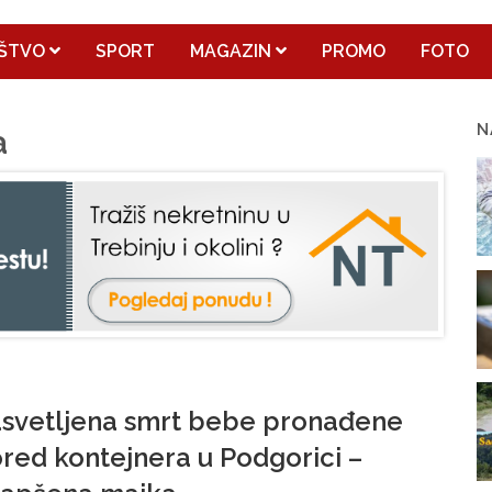
ŠTVO
SPORT
MAGAZIN
PROMO
FOTO
N
a
svetljena smrt bebe pronađene
red kontejnera u Podgorici –