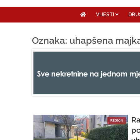
VIJESTI
DRU
Oznaka: uhapšena majk
Ra
REGION
po