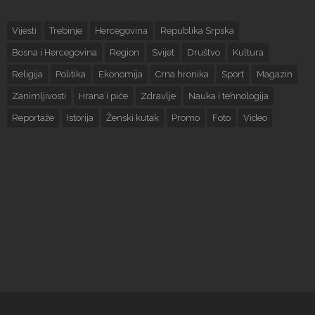
Vijesti
Trebinje
Hercegovina
Republika Srpska
Bosna i Hercegovina
Region
Svijet
Društvo
Kultura
Religija
Politika
Ekonomija
Crna hronika
Sport
Magazin
Zanimljivosti
Hrana i piće
Zdravlje
Nauka i tehnologija
Reportaže
Istorija
Ženski kutak
Promo
Foto
Video