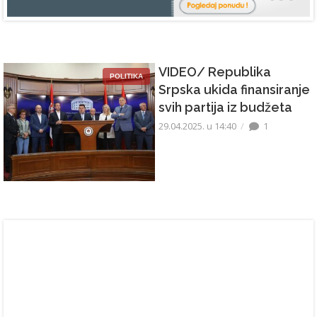
VIDEO/ Republika
POLITIKA
Srpska ukida finansiranje
svih partija iz budžeta
29.04.2025. u 14:40
1