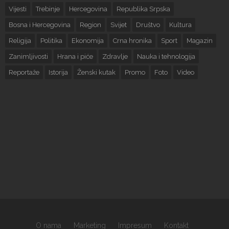
Vijesti
Trebinje
Hercegovina
Republika Srpska
Bosna i Hercegovina
Region
Svijet
Društvo
Kultura
Religija
Politika
Ekonomija
Crna hronika
Sport
Magazin
Zanimljivosti
Hrana i piće
Zdravlje
Nauka i tehnologija
Reportaže
Istorija
Ženski kutak
Promo
Foto
Video
O nama
Marketing
Impresum
Kontakt