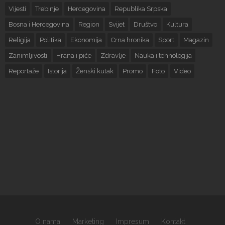
Vijesti
Trebinje
Hercegovina
Republika Srpska
Bosna i Hercegovina
Region
Svijet
Društvo
Kultura
Religija
Politika
Ekonomija
Crna hronika
Sport
Magazin
Zanimljivosti
Hrana i piće
Zdravlje
Nauka i tehnologija
Reportaže
Istorija
Ženski kutak
Promo
Foto
Video
O nama
Marketing
Impresum
Kontakt