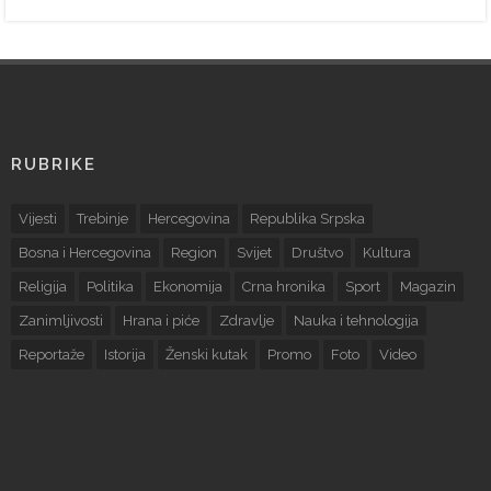
RUBRIKE
Vijesti
Trebinje
Hercegovina
Republika Srpska
Bosna i Hercegovina
Region
Svijet
Društvo
Kultura
Religija
Politika
Ekonomija
Crna hronika
Sport
Magazin
Zanimljivosti
Hrana i piće
Zdravlje
Nauka i tehnologija
Reportaže
Istorija
Ženski kutak
Promo
Foto
Video