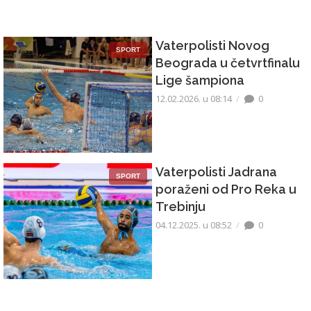
Vaterpolisti Novog
SPORT
Beograda u četvrtfinalu
Lige šampiona
12.02.2026. u 08:14
0
Vaterpolisti Jadrana
SPORT
poraženi od Pro Reka u
Trebinju
04.12.2025. u 08:52
0