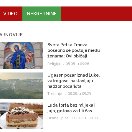
VIDEO
NEKRETNINE
AJNOVIJE
Sveta Petka Trnova
posebno se poštuje među
ženama: Ovi običaji
vijekovima se čuvaju
Religija
08.08. u 09:28
Ugašen požar iznad Luke,
vatrogasci nastavljaju
nadzor požarišta
Trebinje
08.08. u 09:25
Luda torta bez mlijeka i
jaja, gotova za tili čas
Hrana i piće
08.08. u 09:00