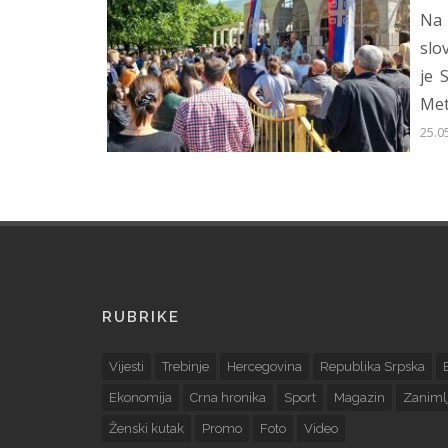
Na 
slo
je 
Meto
25.0
RUBRIKE
Vijesti
Trebinje
Hercegovina
Republika Srpska
Ekonomija
Crna hronika
Sport
Magazin
Zanimlj
Ženski kutak
Promo
Foto
Video