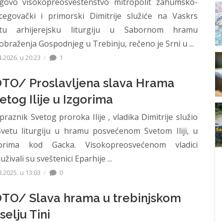
govo visokopreosveštenstvo mitropolit zahumsko-
cegovački i primorski Dimitrije služiće na Vaskrs
tu arhijerejsku liturgiju u Sabornom hramu
obraženja Gospodnjeg u Trebinju, rečeno je Srni u ...
4.2026. u 20:23
1
TO/ Proslavljena slava Hrama
etog Ilije u Izgorima
praznik Svetog proroka Ilije , vladika Dimitrije služio
Svetu liturgiju u hramu posvećenom Svetom Iliji, u
orima kod Gacka. Visokopreosvećenom vladici
uživali su sveštenici Eparhije ...
8.2025. u 13:03
0
TO/ Slava hrama u trebinjskom
selju Tini