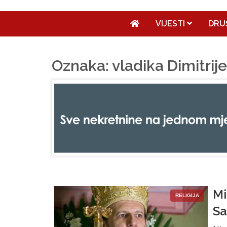
VIJESTI
DRU
Oznaka: vladika Dimitrije
Mi
RELIGIJA
S