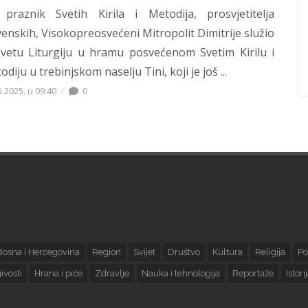
praznik Svetih Kirila i Metodija, prosvjetitelja
venskih, Visokopreosvećeni Mitropolit Dimitrije služio
Svetu Liturgiju u hramu posvećenom Svetim Kirilu i
diju u trebinjskom naselju Tini, koji je još ...
5.2025. u 09:40
0
Bosna i Hercegovina
Region
Svijet
Društvo
Kultura
Religija
Po
ivosti
Hrana i piće
Zdravlje
Nauka i tehnologija
Reportaže
Istori