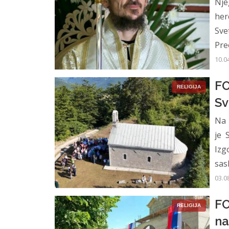
Nje
her
Sve
Pre
10.0
FO
RELIGIJA
Sv
Na 
je 
Izg
sasl
03.0
FO
RELIGIJA
na