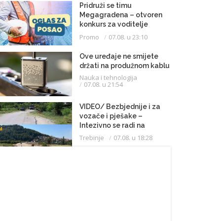
Pridruži se timu
Megagradena – otvoren
konkurs za voditelje
gradilišta
Promo
07.08. u 23:10
Ove uređaje ne smijete
držati na produžnom kablu
Nauka i tehnologija
07.08. u 21:54
VIDEO/ Bezbjednije i za
vozače i pješake –
Intezivno se radi na
proširenju saobraćajnice
Trebinje
07.08. u 18:28