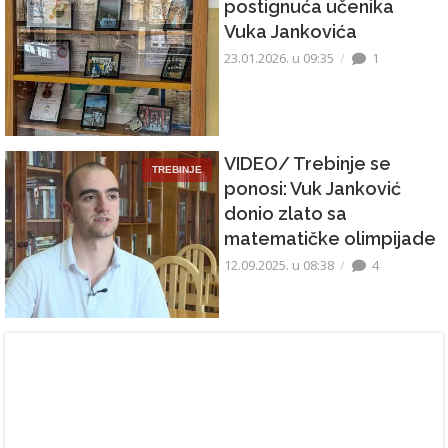
postignuća učenika
Vuka Jankovića
23.01.2026. u 09:35
1
VIDEO/ Trebinje se
TREBINJE
ponosi: Vuk Janković
donio zlato sa
matematičke olimpijade
12.09.2025. u 08:38
4