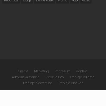
Reportaže
Istorija
Ženski kutak
Promo
Foto
Video
O nama
Marketing
Impresum
Kontakt
Autobuska stanica
Trebinje Info
Trebinje Vrijeme
Trebinje Nekretnine
Trebinje Bioskop
×
Copyrights © 2026 sva prava zadržana.