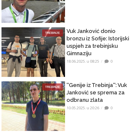
Vuk Janković donio
TREBINJE
bronzu iz Sofije: Istorijski
uspjeh za trebinjsku
Gimnaziju
18.06.2025. u 08:25
0
''Genije iz Trebinja'': Vuk
TREBINJE
Janković se sprema za
odbranu zlata
10.05.2025. u 20:26
0