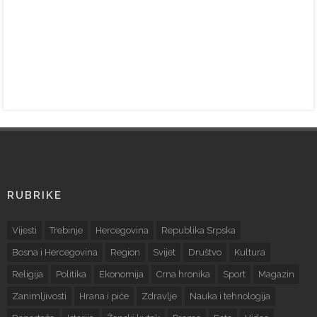
RUBRIKE
Vijesti
Trebinje
Hercegovina
Republika Srpska
Bosna i Hercegovina
Region
Svijet
Društvo
Kultura
Religija
Politika
Ekonomija
Crna hronika
Sport
Magazin
Zanimljivosti
Hrana i piće
Zdravlje
Nauka i tehnologija