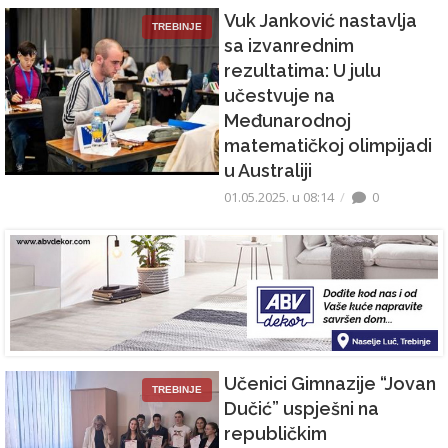
Vuk Janković nastavlja
TREBINJE
sa izvanrednim
rezultatima: U julu
učestvuje na
Međunarodnoj
matematičkoj olimpijadi
u Australiji
01.05.2025. u 08:14
0
Učenici Gimnazije “Jovan
TREBINJE
Dučić” uspješni na
republičkim