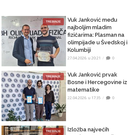
Vuk Janković među
TREBINJE
najboljim mladim
fizičarima: Plasman na
olimpijade u Švedskoj i
Kolumbiji
27.04.2026. u 20:21
0
Vuk Janković prvak
TREBINJE
Bosne i Hercegovine iz
matematike
22.04.2026. u 17:35
0
Izložba najvećih
TREBINJE