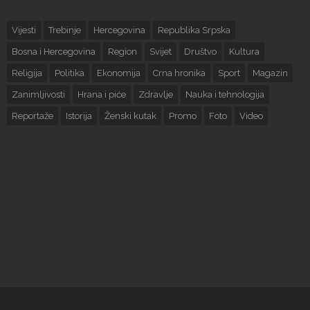
Vijesti
Trebinje
Hercegovina
Republika Srpska
Bosna i Hercegovina
Region
Svijet
Društvo
Kultura
Religija
Politika
Ekonomija
Crna hronika
Sport
Magazin
Zanimljivosti
Hrana i piće
Zdravlje
Nauka i tehnologija
Reportaže
Istorija
Ženski kutak
Promo
Foto
Video