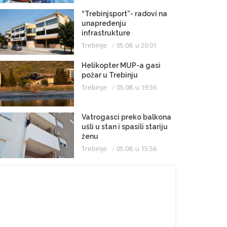
“Trebinjsport”- radovi na
unapređenju
infrastrukture
Trebinje
05.08. u 20:01
Helikopter MUP-a gasi
požar u Trebinju
Trebinje
05.08. u 19:56
Vatrogasci preko balkona
ušli u stan i spasili stariju
ženu
Trebinje
05.08. u 15:56