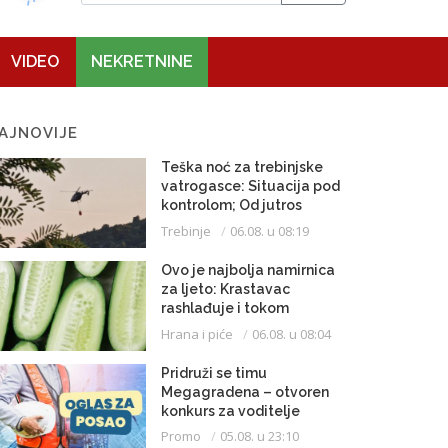
VIDEO
NEKRETNINE
AJNOVIJE
Teška noć za trebinjske
vatrogasce: Situacija pod
kontrolom; Od jutros
dejstvuje helikopter
Trebinje
06.08. u 08:19
Ovo je najbolja namirnica
za ljeto: Krastavac
rashlađuje i tokom
najvrelijih dana
Hrana i piće
06.08. u 08:04
Pridruži se timu
Megagradena – otvoren
konkurs za voditelje
gradilišta
Promo
05.08. u 23:10