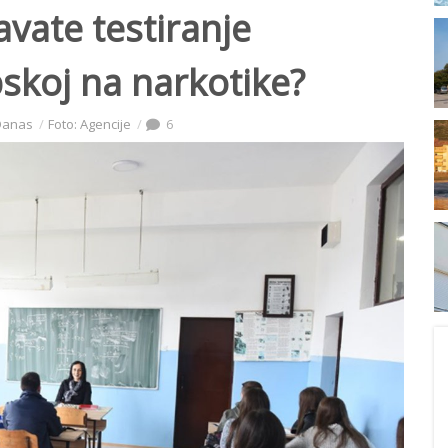
vate testiranje
skoj na narkotike?
 Danas
Foto: Agencije
6