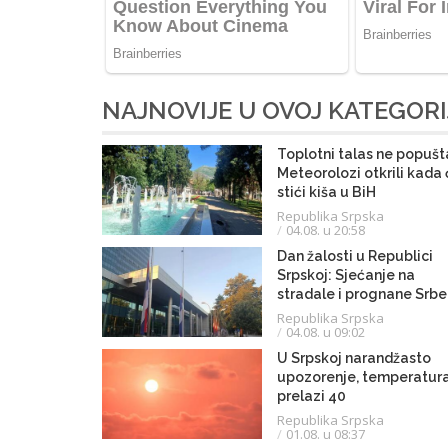
NAJNOVIJE U OVOJ KATEGORI
Toplotni talas ne popušt
Meteorolozi otkrili kada
stići kiša u BiH
Republika Srpska
04.08. u 20:58
Dan žalosti u Republici
Srpskoj: Sjećanje na
stradale i prognane Srbe
Republika Srpska
04.08. u 09:02
U Srpskoj narandžasto
upozorenje, temperatur
prelazi 40
Republika Srpska
01.08. u 08:37