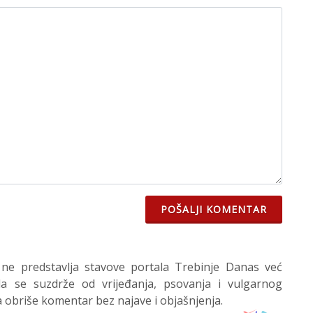
POŠALJI KOMENTAR
 ne predstavlja stavove portala Trebinje Danas već
 se suzdrže od vrijeđanja, psovanja i vulgarnog
 obriše komentar bez najave i objašnjenja.