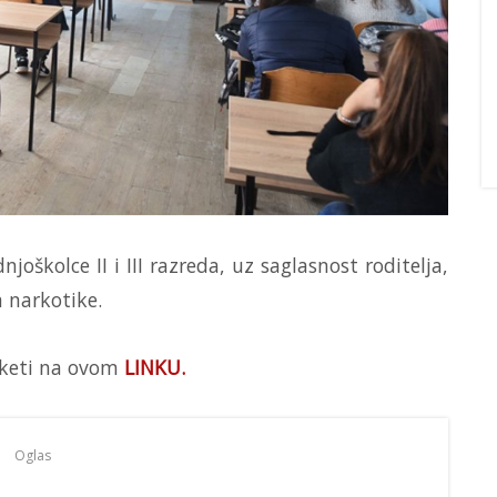
oškolce II i III razreda, uz saglasnost roditelja,
a narkotike.
nketi na ovom
LINKU.
Oglas