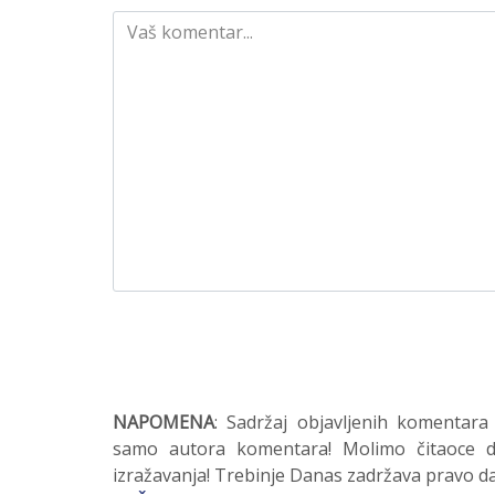
NAPOMENA
: Sadržaj objavljenih komentara
samo autora komentara! Molimo čitaoce da
izražavanja! Trebinje Danas zadržava pravo da