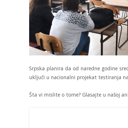
Srpska planira da od naredne godine srednj
uključi u nacionalni projekat testiranja n
Šta vi mislite o tome? Glasajte u našoj a