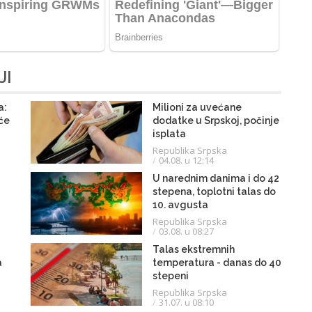
JI
a:
Milioni za uvećane
 će
dodatke u Srpskoj, počinje
isplata
Republika Srpska
04.08. u 12:14
U narednim danima i do 42
stepena, toplotni talas do
10. avgusta
Republika Srpska
03.08. u 08:27
Talas ekstremnih
a
temperatura - danas do 40
stepeni
Republika Srpska
31.07. u 08:10