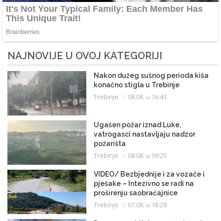
NAJNOVIJE U OVOJ KATEGORIJI
Nakon dužeg sušnog perioda kiša
konačno stigla u Trebinje
Trebinje
08.08. u 16:43
Ugašen požar iznad Luke,
vatrogasci nastavljaju nadzor
požarišta
Trebinje
08.08. u 09:25
VIDEO/ Bezbjednije i za vozače i
pješake – Intezivno se radi na
proširenju saobraćajnice
Trebinje
07.08. u 18:28