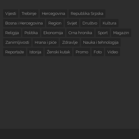
Vijesti
Trebinje
Hercegovina
Republika Srpska
Bosna i Hercegovina
Region
Svijet
Društvo
Kultura
Religija
Politika
Ekonomija
Crna hronika
Sport
Magazin
Zanimljivosti
Hrana i piće
Zdravlje
Nauka i tehnologija
Reportaže
Istorija
Ženski kutak
Promo
Foto
Video