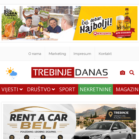
O nama
Marketing
Impresum
Kontakt
VIJESTI
DRUŠTVO
SPORT
NEKRETNINE
MAGAZI