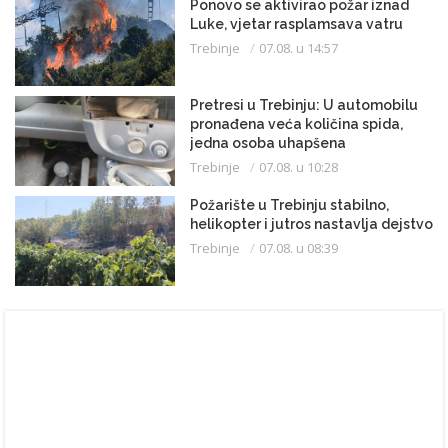
Ponovo se aktivirao požar iznad
Luke, vjetar rasplamsava vatru
Trebinje
07.08. u 14:57
Pretresi u Trebinju: U automobilu
pronađena veća količina spida,
jedna osoba uhapšena
Trebinje
07.08. u 10:28
Požarište u Trebinju stabilno,
helikopter i jutros nastavlja dejstvo
Trebinje
07.08. u 08:39