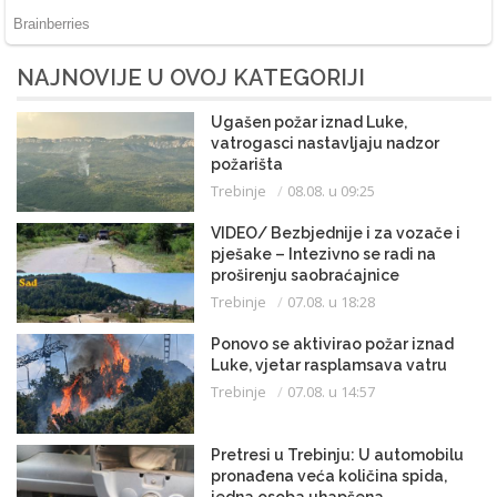
NAJNOVIJE U OVOJ KATEGORIJI
Ugašen požar iznad Luke,
vatrogasci nastavljaju nadzor
požarišta
Trebinje
08.08. u 09:25
VIDEO/ Bezbjednije i za vozače i
pješake – Intezivno se radi na
proširenju saobraćajnice
Trebinje
07.08. u 18:28
Ponovo se aktivirao požar iznad
Luke, vjetar rasplamsava vatru
Trebinje
07.08. u 14:57
Pretresi u Trebinju: U automobilu
pronađena veća količina spida,
jedna osoba uhapšena