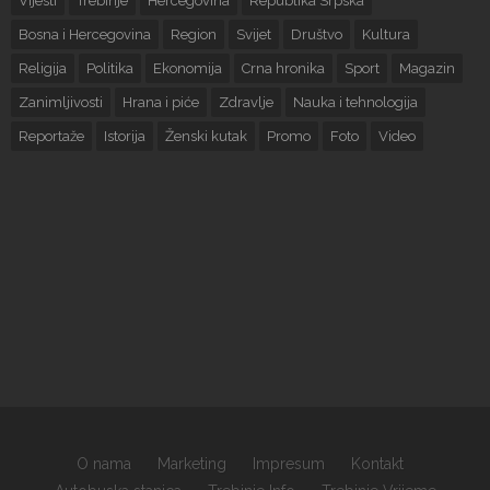
Vijesti
Trebinje
Hercegovina
Republika Srpska
Bosna i Hercegovina
Region
Svijet
Društvo
Kultura
Religija
Politika
Ekonomija
Crna hronika
Sport
Magazin
Zanimljivosti
Hrana i piće
Zdravlje
Nauka i tehnologija
Reportaže
Istorija
Ženski kutak
Promo
Foto
Video
O nama
Marketing
Impresum
Kontakt