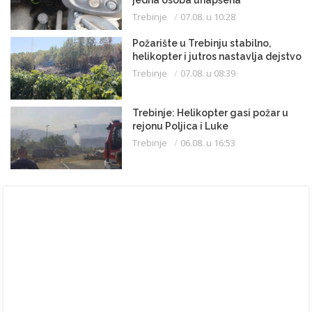
Trebinje
07.08. u 10:28
Požarište u Trebinju stabilno,
helikopter i jutros nastavlja dejstvo
Trebinje
07.08. u 08:39
Trebinje: Helikopter gasi požar u
rejonu Poljica i Luke
Trebinje
06.08. u 16:53