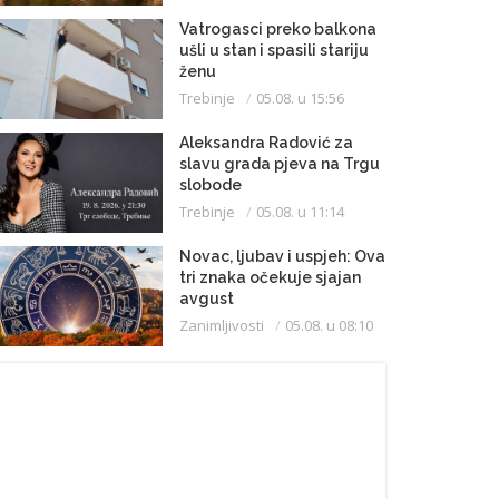
Vatrogasci preko balkona
ušli u stan i spasili stariju
ženu
Trebinje
05.08. u 15:56
Aleksandra Radović za
slavu grada pjeva na Trgu
slobode
Trebinje
05.08. u 11:14
Novac, ljubav i uspjeh: Ova
tri znaka očekuje sjajan
avgust
Zanimljivosti
05.08. u 08:10