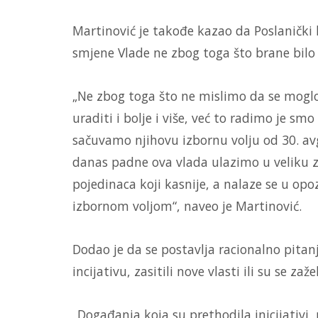
Martinović je takođe kazao da Poslanički
smjene Vlade ne zbog toga što brane bilo č
„Ne zbog toga što ne mislimo da se moglo 
uraditi i bolje i više, već to radimo je s
sačuvamo njihovu izbornu volju od 30. av
danas padne ova vlada ulazimo u veliku z
pojedinaca koji kasnije, a nalaze se u op
izbornom voljom“, naveo je Martinović.
Dodao je da se postavlja racionalno pitanj
incijativu, zasitili nove vlasti ili su se zažel
„Događanja koja su prethodila inicijativi,