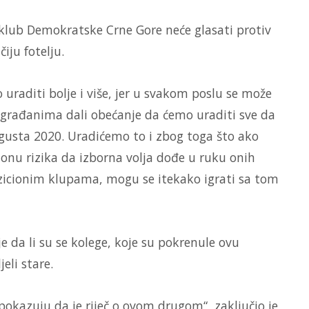
 klub Demokratske Crne Gore neće glasati protiv
iju fotelju.
uraditi bolje i više, jer u svakom poslu se može
mo građanima dali obećanje da ćemo uraditi sve da
gusta 2020. Uradićemo to i zbog toga što ako
onu rizika da izborna volja dođe u ruku onih
ozicionim klupama, mogu se itekako igrati sa tom
e da li su se kolege, koje su pokrenule ovu
jeli stare.
 pokazuju da je riječ o ovom drugom“, zaključio je