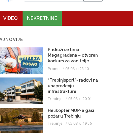
VIDEO
NEKRETNINE
AJNOVIJE
Pridruži se timu
Megagradena – otvoren
konkurs za voditelje
gradilišta
Promo
05.08. u 23:10
“Trebinjsport”- radovi na
unapređenju
infrastrukture
Trebinje
05.08. u 20:01
Helikopter MUP-a gasi
požar u Trebinju
Trebinje
05.08. u 19:56