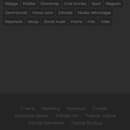
Religija
Politika
Ekonomija
Crna hronika
Sport
Magazin
Zanimljivosti
Hrana i piće
Zdravlje
Nauka i tehnologija
Reportaže
Istorija
Ženski kutak
Promo
Foto
Video
O nama
Marketing
Impresum
Kontakt
Autobuska stanica
Trebinje Info
Trebinje Vrijeme
Trebinje Nekretnine
Trebinje Bioskop