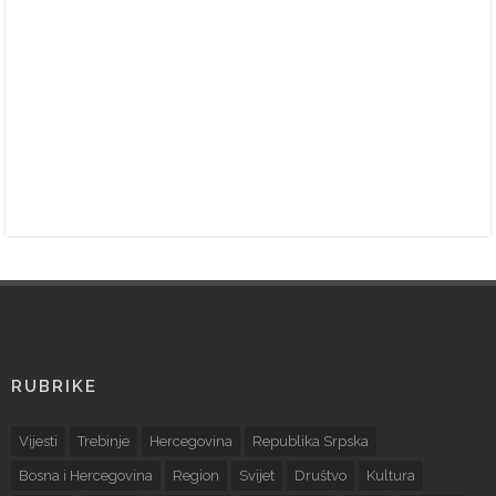
RUBRIKE
Vijesti
Trebinje
Hercegovina
Republika Srpska
Bosna i Hercegovina
Region
Svijet
Društvo
Kultura