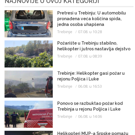
NAJNOVIJE U OVOJ KATEGORIJI
Pretresi u Trebinju: U automobilu
pronađena veća količina spida,
jedna osoba uhapšena
Trebinje
07.08. u 10:28
Požarište u Trebinju stabilno,
helikopter i jutros nastavlja dejstvo
Trebinje
07.08. u 08:39
Trebinje: Helikopter gasi požar u
rejonu Poljica i Luke
Trebinje
06.08. u 16:53
Ponovo se razbuktao požar kod
Trebinja u rejonu Poljica i Luke
Trebinje
06.08. u 14:06
Helikopteri MUP-a Srpske pomažu