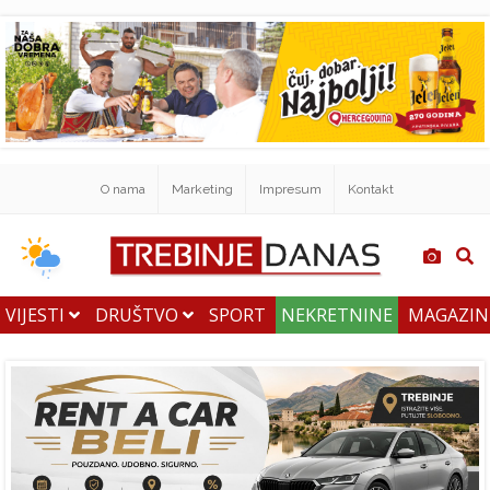
O nama
Marketing
Impresum
Kontakt
VIJESTI
DRUŠTVO
SPORT
NEKRETNINE
MAGAZI