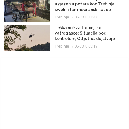
u gašenju požara kod Trebinja i
izveli hitan medicinski let do
Beograda
Trebinje
06.08. u 11:42
Teška noć za trebinjske
vatrogasce: Situacija pod
kontrolom; Od jutros dejstvuje
helikopter
Trebinje
06.08. u 08:19