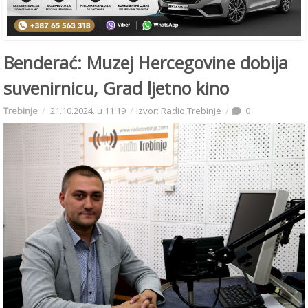
Benderać: Muzej Hercegovine dobija
suvenirnicu, Grad ljetno kino
Trebinje
21.10.2024. u 11:19
Izvor: Radio Trebinje
0