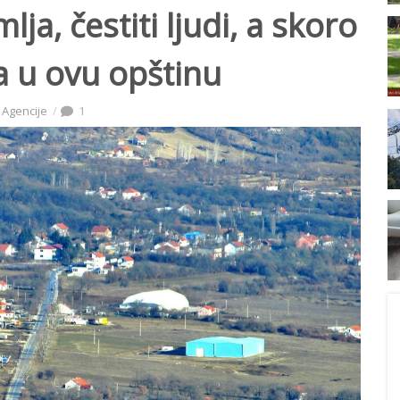
ja, čestiti ljudi, a skoro
a u ovu opštinu
 Agencije
1