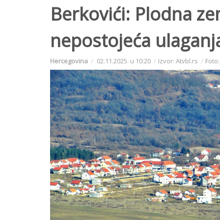
Berkovići: Plodna zeml
nepostojeća ulaganj
Hercegovina
02.11.2025. u 10:20
Izvor: Atvbl.rs
Foto: