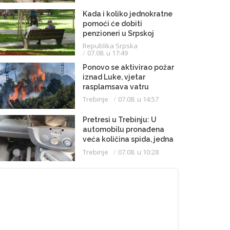
Kada i koliko jednokratne
pomoći će dobiti
penzioneri u Srpskoj
Republika Srpska
07.08. u 17:49
Ponovo se aktivirao požar
iznad Luke, vjetar
rasplamsava vatru
Trebinje
07.08. u 14:57
Pretresi u Trebinju: U
automobilu pronađena
veća količina spida, jedna
osoba uhapšena
Trebinje
07.08. u 10:28