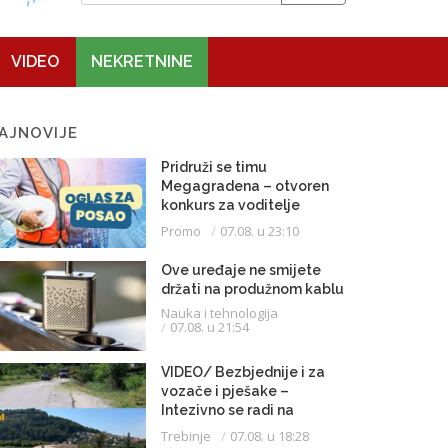
VIDEO
NEKRETNINE
AJNOVIJE
Pridruži se timu
Megagradena – otvoren
konkurs za voditelje
gradilišta
Promo
07.08. u 23:10
Ove uređaje ne smijete
držati na produžnom kablu
Nauka i tehnologija
07.08. u 21:54
VIDEO/ Bezbjednije i za
vozače i pješake –
Intezivno se radi na
proširenju saobraćajnice
Trebinje
07.08. u 18:28