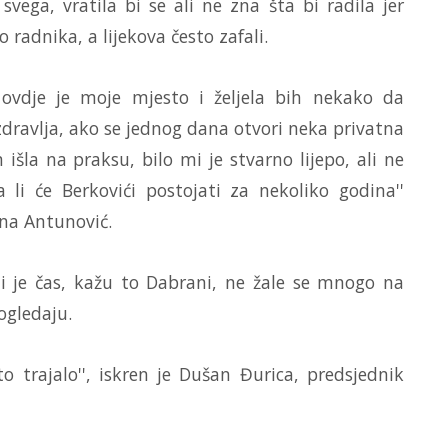
svega, vratila bi se ali ne zna šta bi radila jer
 radnika, a lijekova često zafali.
 ovdje je moje mjesto i željela bih nekako da
 zdravlja, ako se jednog dana otvori neka privatna
šla na praksu, bilo mi je stvarno lijepo, ali ne
i će Berkovići postojati za nekoliko godina''
ana Antunović.
i je čas, kažu to Dabrani, ne žale se mnogo na
pogledaju.
o trajalo'', iskren je Dušan Đurica, predsjednik