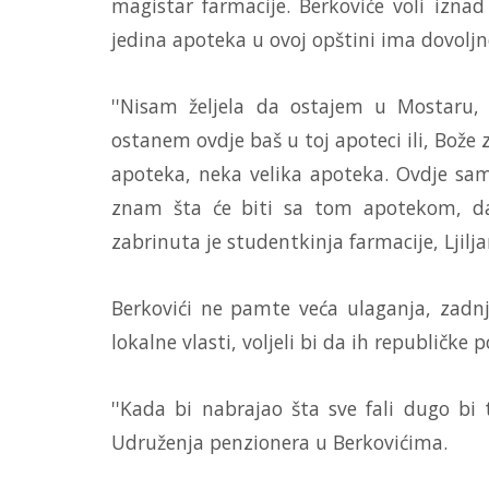
magistar farmacije. Berkoviće voli iznad 
jedina apoteka u ovoj opštini ima dovoljno
''Nisam željela da ostajem u Mostaru,
ostanem ovdje baš u toj apoteci ili, Bože
apoteka, neka velika apoteka. Ovdje sam i
znam šta će biti sa tom apotekom, da l
zabrinuta je studentkinja farmacije, Ljilj
Berkovići ne pamte veća ulaganja, zadnj
lokalne vlasti, voljeli bi da ih republičke 
''Kada bi nabrajao šta sve fali dugo bi t
Udruženja penzionera u Berkovićima.