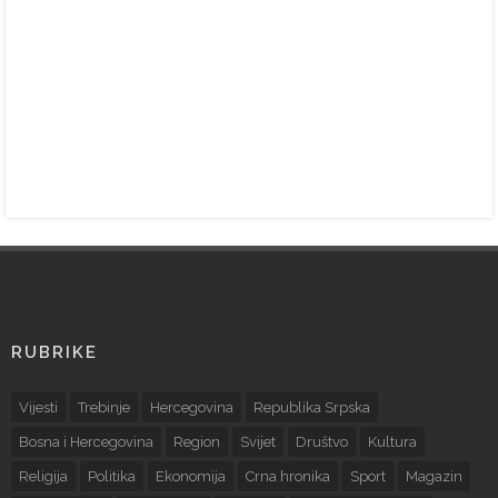
RUBRIKE
Vijesti
Trebinje
Hercegovina
Republika Srpska
Bosna i Hercegovina
Region
Svijet
Društvo
Kultura
Religija
Politika
Ekonomija
Crna hronika
Sport
Magazin