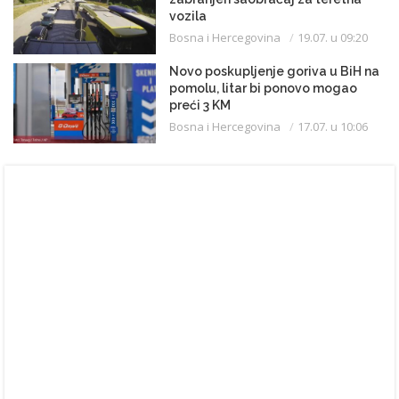
vozila
Bosna i Hercegovina
19.07. u 09:20
Novo poskupljenje goriva u BiH na
pomolu, litar bi ponovo mogao
preći 3 KM
Bosna i Hercegovina
17.07. u 10:06