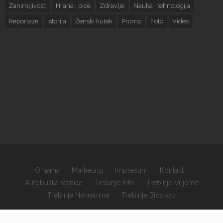
Zanimljivosti
Hrana i piće
Zdravlje
Nauka i tehnologija
Reportaže
Istorija
Ženski kutak
Promo
Foto
Video
O nama
Marketing
Impresum
Kontakt
Autobuska stanica
Trebinje Info
Trebinje Vrijeme
Trebinje Nekretnine
Trebinje Bioskop
×
Copyrights © 2026 sva prava zadržana.