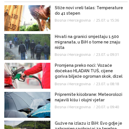
Stiže novi vreli talas: Temperature
do 41 stepen
Bosna i Hercegovina
25.07. u 15:36
Hrvati na granici smještaju 1.500
migranata, u BiH o tome ne znaju
ništa
Bosna i Hercegovina
23.07. u 09:31
Promjena preko noći: Vozače
dočekao HLADAN TUŠ, cijene
goriva bilježe ogroman skok, dizel
uveliko prešao 3,20 KM
Bosna i Hercegovina
23.07. u 08:18
Pripremite kišobrane: Meteorolozi
najavili kišu i olujni vjetar
Bosna i Hercegovina
20.07. u 09:40
Gužve na izlazu iz BiH: Evo gdje je
zabranjen saobraćaj za teretna