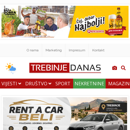
O nama
Marketing
Impresum
Kontakt
VIJESTI
DRUŠTVO
SPORT
NEKRETNINE
MAGAZI