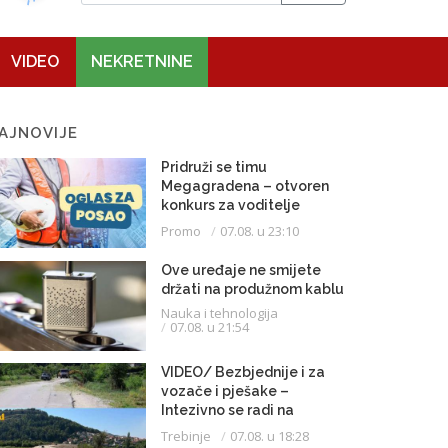
VIDEO
NEKRETNINE
AJNOVIJE
Pridruži se timu
Megagradena – otvoren
konkurs za voditelje
gradilišta
Promo
07.08. u 23:10
Ove uređaje ne smijete
držati na produžnom kablu
Nauka i tehnologija
07.08. u 21:54
VIDEO/ Bezbjednije i za
vozače i pješake –
Intezivno se radi na
proširenju saobraćajnice
Trebinje
07.08. u 18:28