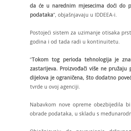
da će u narednim mjesecima doći do p
podataka
“, objašnjavaju u IDDEEA-i.
Postojeći sistem za uzimanje otisaka prsti
godina i od tada radi u kontinuitetu.
“
Tokom tog perioda tehnologija je znač
zastarijeva. Proizvođači više ne pružaj
dijelova je ograničena, što dodatno pov
tvrde u ovoj agenciji.
Nabavkom nove opreme obezbijedila bi s
obrade podataka, u skladu s međunarod