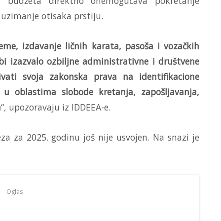
g budžeta direktno onemogućava pokretanje
uzimanje otisaka prstiju.
eme, izdavanje ličnih karata, pasoša i vozačkih
bi izazvalo ozbiljne administrativne i društvene
vati svoja zakonska prava na identifikacione
 u oblastima slobode kretanja, zapošljavanja,
a
“, upozoravaju iz IDDEEA-e.
a za 2025. godinu još nije usvojen. Na snazi je
Oglas