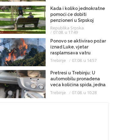
Kada i koliko jednokratne
pomoći će dobiti
penzioneri u Srpskoj
Republika Srpska
07.08. u 17:49
Ponovo se aktivirao požar
iznad Luke, vjetar
rasplamsava vatru
Trebinje
07.08. u 14:57
Pretresi u Trebinju: U
automobilu pronađena
veća količina spida, jedna
osoba uhapšena
Trebinje
07.08. u 10:28