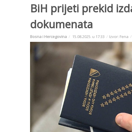
BiH prijeti prekid izd
dokumenata
Bosna i Hercegovina
15.08.2025. u 17:33
Izvor: Fena