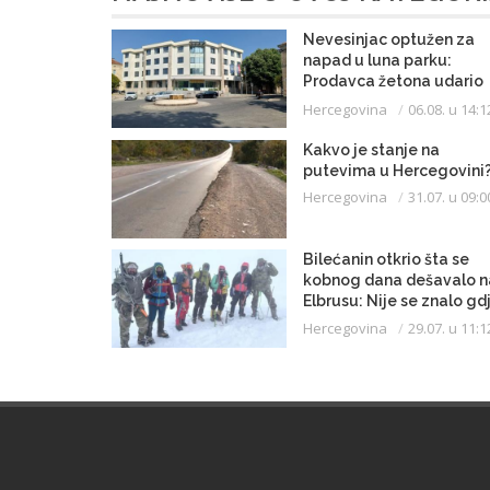
Nevesinjac optužen za
napad u luna parku:
Prodavca žetona udario
mikrofonom u glavu
Hercegovina
06.08. u 14:1
Kakvo je stanje na
putevima u Hercegovini
Hercegovina
31.07. u 09:0
Bilećanin otkrio šta se
kobnog dana dešavalo n
Elbrusu: Nije se znalo gd
je nebo, gdje je zemlja
Hercegovina
29.07. u 11:1