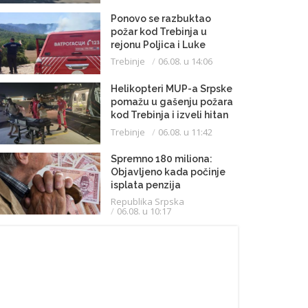
Ponovo se razbuktao
požar kod Trebinja u
rejonu Poljica i Luke
Trebinje
06.08. u 14:06
Helikopteri MUP-a Srpske
pomažu u gašenju požara
kod Trebinja i izveli hitan
medicinski let do
Trebinje
06.08. u 11:42
Beograda
Spremno 180 miliona:
Objavljeno kada počinje
isplata penzija
Republika Srpska
06.08. u 10:17