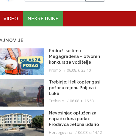
VIDEO
NEKRETNINE
AJNOVIJE
Pridruži se timu
Megagradena – otvoren
konkurs za voditelje
gradilišta
Promo
06.08. u 23:10
Trebinje: Helikopter gasi
požar u rejonu Poljica i
Luke
Trebinje
06.08. u 16:53
Nevesinjac optužen za
napad u luna parku:
Prodavca žetona udario
mikrofonom u glavu
Hercegovina
06.08. u 14:12