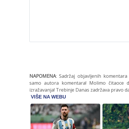
NAPOMENA
: Sadržaj objavljenih komentara
samo autora komentara! Molimo čitaoce da
izražavanja! Trebinje Danas zadržava pravo da