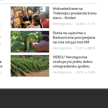
Hidroelektrane na
Trebišnjici proslavile krsnu
slavu - Ilindan
Hercegovina
02.08. u 17:16
2
Šteta na usjevima u
?
Berkovićima procijenjena
na više od 340.000 KM
0
Hercegovina
31.07. u 08:58
VIDEO/ Hercegovina
a
očekuje još jednu dobru
je
vinogradarsku godinu
Hercegovina
28.07. u 14:00
2