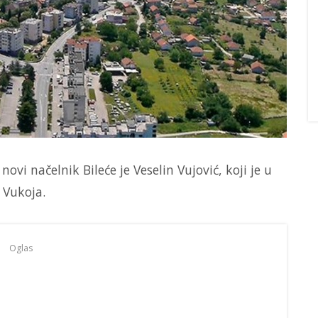
vi načelnik Bileće je Veselin Vujović, koji je u
 Vukoja.
Oglas