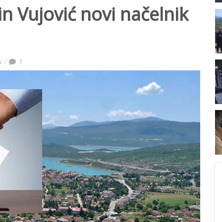
in Vujović novi načelnik
s
1