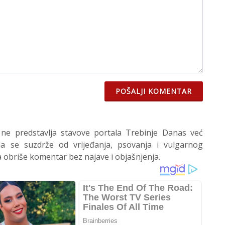
POŠALJI KOMENTAR
 ne predstavlja stavove portala Trebinje Danas već
 se suzdrže od vrijeđanja, psovanja i vulgarnog
 obriše komentar bez najave i objašnjenja.