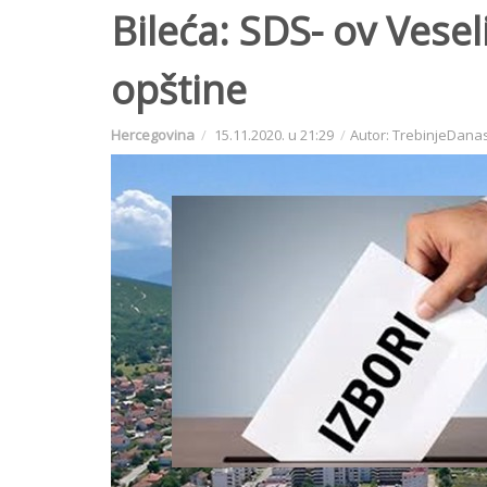
Bileća: SDS- ov Vesel
opštine
Hercegovina
15.11.2020. u 21:29
Autor: TrebinjeDana