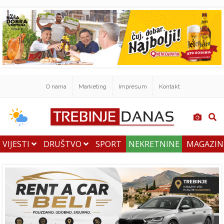
O nama
Marketing
Impresum
Kontakt
VIJESTI
DRUŠTVO
SPORT
NEKRETNINE
MAGAZI