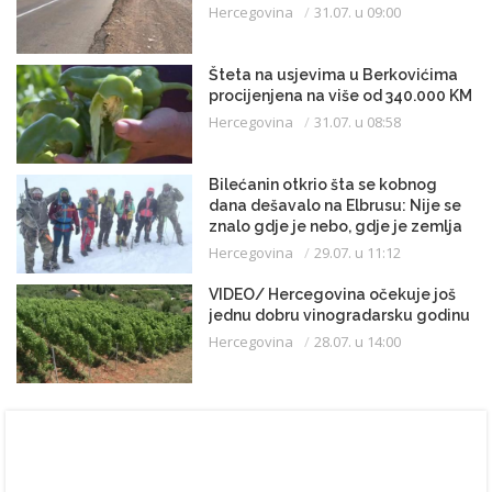
Hercegovina
31.07. u 09:00
Šteta na usjevima u Berkovićima
procijenjena na više od 340.000 KM
Hercegovina
31.07. u 08:58
Bilećanin otkrio šta se kobnog
dana dešavalo na Elbrusu: Nije se
znalo gdje je nebo, gdje je zemlja
Hercegovina
29.07. u 11:12
VIDEO/ Hercegovina očekuje još
jednu dobru vinogradarsku godinu
Hercegovina
28.07. u 14:00