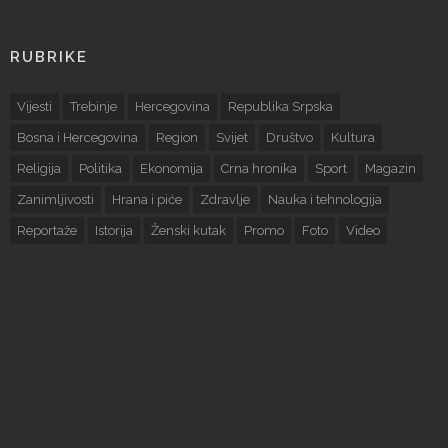
RUBRIKE
Vijesti
Trebinje
Hercegovina
Republika Srpska
Bosna i Hercegovina
Region
Svijet
Društvo
Kultura
Religija
Politika
Ekonomija
Crna hronika
Sport
Magazin
Zanimljivosti
Hrana i piće
Zdravlje
Nauka i tehnologija
Reportaže
Istorija
Ženski kutak
Promo
Foto
Video