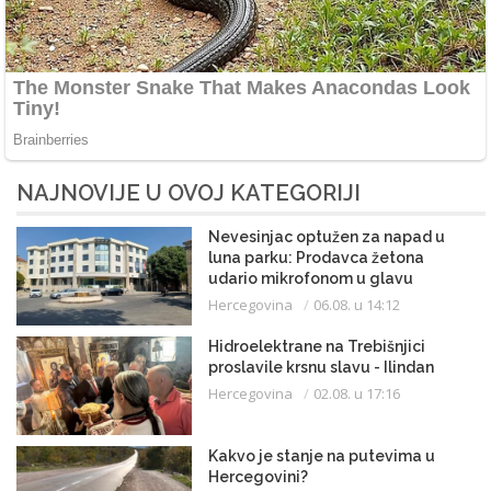
NAJNOVIJE U OVOJ KATEGORIJI
Nevesinjac optužen za napad u
luna parku: Prodavca žetona
udario mikrofonom u glavu
Hercegovina
06.08. u 14:12
Hidroelektrane na Trebišnjici
proslavile krsnu slavu - Ilindan
Hercegovina
02.08. u 17:16
Kakvo je stanje na putevima u
Hercegovini?