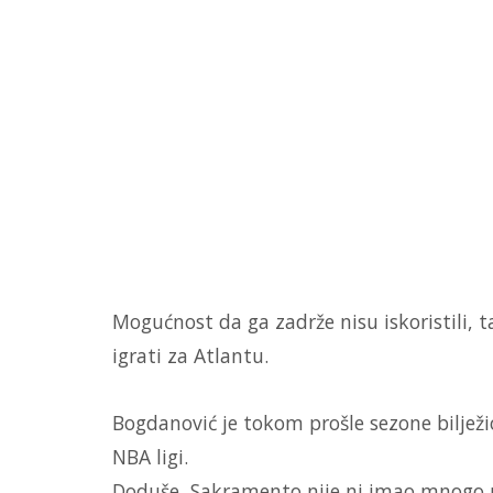
Mogućnost da ga zadrže nisu iskoristili, 
igrati za Atlantu.
Bogdanović je tokom prošle sezone bilježio
NBA ligi.
Doduše, Sakramento nije ni imao mnogo p