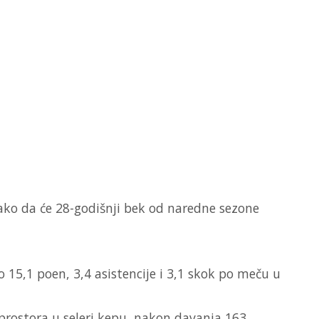
tako da će 28-godišnji bek od naredne sezone
 15,1 poen, 3,4 asistencije i 3,1 skok po meču u
rostora u seleri kepu, nakon davanja 163