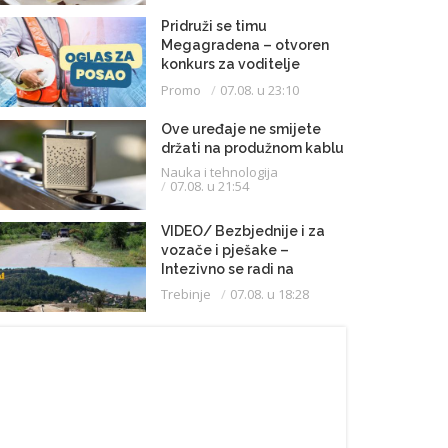
Pridruži se timu
Megagradena – otvoren
konkurs za voditelje
gradilišta
Promo
07.08. u 23:10
Ove uređaje ne smijete
držati na produžnom kablu
Nauka i tehnologija
07.08. u 21:54
VIDEO/ Bezbjednije i za
vozače i pješake –
Intezivno se radi na
proširenju saobraćajnice
Trebinje
07.08. u 18:28