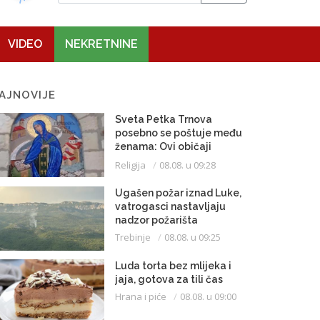
VIDEO
NEKRETNINE
AJNOVIJE
Sveta Petka Trnova
posebno se poštuje među
ženama: Ovi običaji
vijekovima se čuvaju
Religija
08.08. u 09:28
Ugašen požar iznad Luke,
vatrogasci nastavljaju
nadzor požarišta
Trebinje
08.08. u 09:25
Luda torta bez mlijeka i
jaja, gotova za tili čas
Hrana i piće
08.08. u 09:00