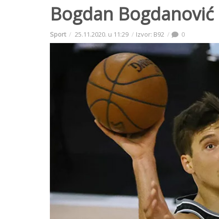
Bogdan Bogdanović 
Sport
25.11.2020. u 11:29
Izvor: B92
0