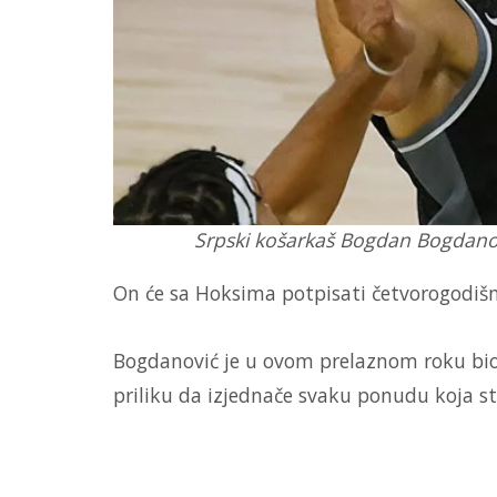
Srpski košarkaš Bogdan Bogdanovi
On će sa Hoksima potpisati četvorogodišnj
Bogdanović je u ovom prelaznom roku bio 
priliku da izjednače svaku ponudu koja st