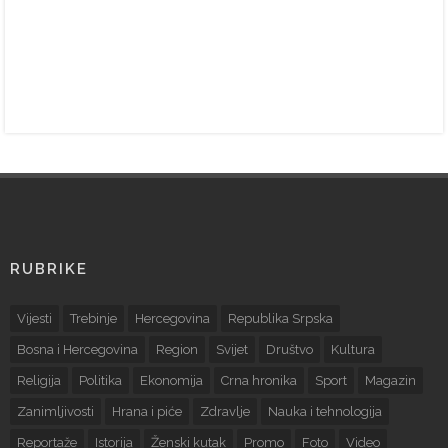
RUBRIKE
Vijesti
Trebinje
Hercegovina
Republika Srpska
Bosna i Hercegovina
Region
Svijet
Društvo
Kultura
Religija
Politika
Ekonomija
Crna hronika
Sport
Magazin
Zanimljivosti
Hrana i piće
Zdravlje
Nauka i tehnologija
Reportaže
Istorija
Ženski kutak
Promo
Foto
Video