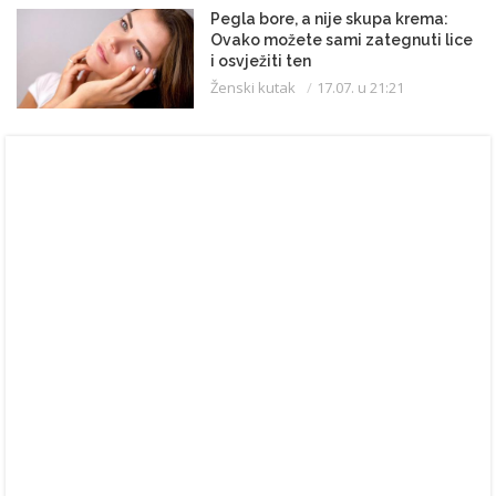
Pegla bore, a nije skupa krema:
Ovako možete sami zategnuti lice
i osvježiti ten
Ženski kutak
17.07. u 21:21