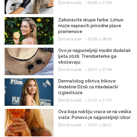
Ženski kutak
04.08. u 21:06
Zaboravite skupe farbe: Limun
može napraviti prirodne plave
pramenove
Ženski kutak
03.08. u 08:00
Ovo je najpoželjniji modni dodatak
ljeta 2026: Trendseterke ga
obožavaju
Ženski kutak
28.07. u 07:44
Dermatolog otkriva trikove
Anđeline Džoli za mladalački
izgled kože
Ženski kutak
23.07. u 21:25
Ova boja noktiju vraća se na velika
vrata: Ponovo je najpoželjniji izbor
Ženski kutak
19.07. u 08:12