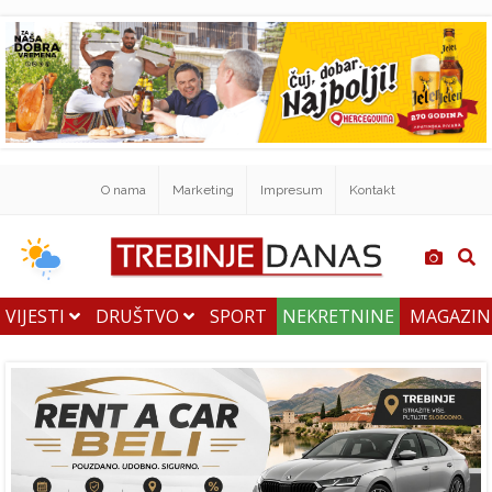
O nama
Marketing
Impresum
Kontakt
VIJESTI
DRUŠTVO
SPORT
NEKRETNINE
MAGAZI