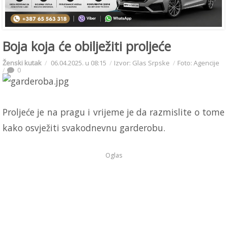
Boja koja će obilježiti proljeće
Ženski kutak
06.04.2025. u 08:15
Izvor: Glas Srpske
Foto: Agencije
0
Proljeće je na pragu i vrijeme je da razmislite o tome
kako osvježiti svakodnevnu garderobu.
Oglas