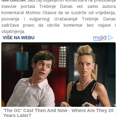
stavove portala Trebinje Danas već samo autora
komentara! Molimo čitaoce da se suzdrže od vrijeđanja,
psovanja i vulgarnog izražavanja! Trebinje Danas
zadržava pravo da obriše komentar bez najave i
objašnjenja.