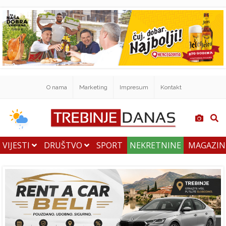
O nama
Marketing
Impresum
Kontakt
VIJESTI
DRUŠTVO
SPORT
NEKRETNINE
MAGAZI