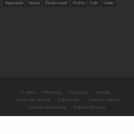
Reportaže
Istorija
Ženski kutak
Promo
Foto
Video
O nama
Marketing
Impresum
Kontakt
Autobuska stanica
Trebinje Info
Trebinje Vrijeme
Trebinje Nekretnine
Trebinje Bioskop
×
Copyrights © 2026 sva prava zadržana.