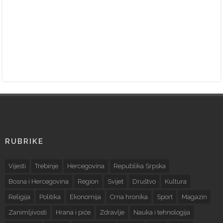
RUBRIKE
Vijesti
Trebinje
Hercegovina
Republika Srpska
Bosna i Hercegovina
Region
Svijet
Društvo
Kultura
Religija
Politika
Ekonomija
Crna hronika
Sport
Magazin
Zanimljivosti
Hrana i piće
Zdravlje
Nauka i tehnologija