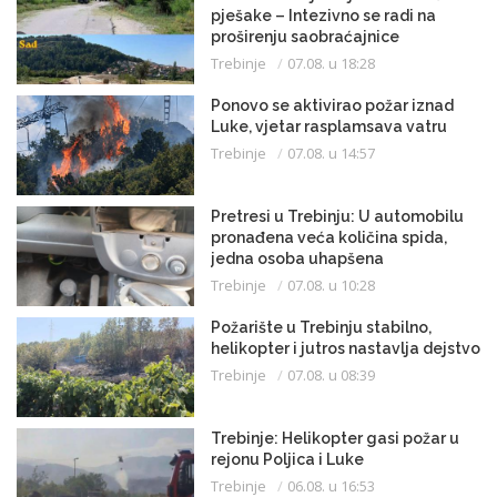
pješake – Intezivno se radi na
proširenju saobraćajnice
Trebinje
07.08. u 18:28
Ponovo se aktivirao požar iznad
Luke, vjetar rasplamsava vatru
Trebinje
07.08. u 14:57
Pretresi u Trebinju: U automobilu
pronađena veća količina spida,
jedna osoba uhapšena
Trebinje
07.08. u 10:28
Požarište u Trebinju stabilno,
helikopter i jutros nastavlja dejstvo
Trebinje
07.08. u 08:39
Trebinje: Helikopter gasi požar u
rejonu Poljica i Luke
Trebinje
06.08. u 16:53